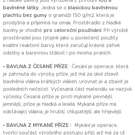
100%
z hladké bavlny jsou vyrobena z přírodní
bavlněné látky
klasickou bavlněnou
. Jedná se o
plachtu bez gumy
o gramáži 150 g/m2, která je
prodyšná a příjemná na omak. Prostěradlo z hladké
pro celoroční používání
bavlny je vhodné
. Při výrobě
prostěradel jsou (stejně jako u povlečení) použity
kvalitní reaktivní barvy, které zaručují krásné zářivé
odstíny a barevnou stálost i po mnoha praních.
BAVLNA Z ČESANÉ PŘÍZE
•
: Česání je operace, která
je zahrnuta do výroby příze, jež má za úkol zbavit
bavlněná vlákna krátkých vláken, urovnat je a zbavit je
posledních nečistot. Vyčesaná část materiálu se nazývá
výčesky. Česaná příze je proti mykané pevnější,
jemnější, příze je hladká a lesklá. Mykaná příze má
odstávající vlákna, je hrubší, chlupatější, ale hřejivější.
BAVLNA Z MYKANÉ PŘÍZE :
•
Mykání je operace,
tvořící součást výrobního postupu přízí, jež má za cíl