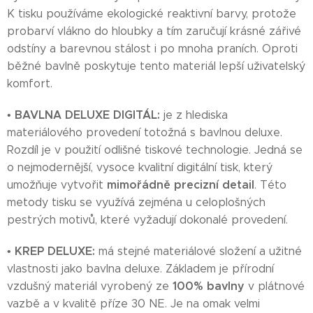
K tisku používáme ekologické reaktivní barvy, protože
probarví vlákno do hloubky a tím zaručují krásné zářivé
odstíny a barevnou stálost i po mnoha praních. Oproti
běžné bavlně poskytuje tento materiál lepší uživatelský
komfort.
BAVLNA DELUXE DIGITÁL:
•
je z hlediska
materiálového provedení totožná s bavlnou deluxe.
Rozdíl je v použití odlišné tiskové technologie. Jedná se
o nejmodernější, vysoce kvalitní digitální tisk, který
mimořádně precizní detail
umožňuje vytvořit
. Této
metody tisku se využívá zejména u celoplošných
pestrých motivů, které vyžadují dokonalé provedení.
KREP DELUXE:
•
má stejné materiálové složení a užitné
vlastnosti jako bavlna deluxe. Základem je přírodní
100% bavlny
vzdušný materiál vyrobený ze
v plátnové
vazbě a v kvalitě příze 30 NE. Je na omak velmi