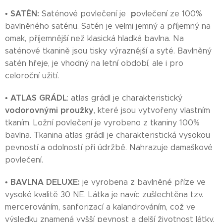
SATÉN:
p
•
Saténové povlečení je
ovlečení ze 100%
bavlněného saténu. Satén je velmi jemný a příjemný na
omak, příjemnější než klasická hladká bavlna. Na
saténové tkanině jsou tisky výraznější a syté. Bavlněný
satén hřeje, je vhodný na letní období, ale i pro
celoroční užití.
ATLAS GRÁDL
•
: atlas grádl je charakteristický
vodorovnými proužky
, které jsou vytvořeny vlastním
tkaním. Ložní povlečení je vyrobeno z tkaniny 100%
bavlna. Tkanina atlas grádl je charakteristická vysokou
pevností a odolností při údržbě. Nahrazuje damaškové
povlečení.
BAVLNA DELUXE:
•
je vyrobena z bavlněné příze ve
vysoké kvalitě 30 NE. Látka je navíc zušlechtěna tzv.
mercerováním, sanforizací a kalandrováním, což ve
výsledku znamená vyšší pevnost a delší životnost látky.