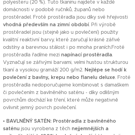
polyesteru (20 %). Tuto tkaninu najdete v každé
domácnosti v podobě ručníků, županů nebo
prostěradel. Froté prostěradla jsou díky své hřejivosti
vhodná především na zimní období
. Při výrobě
prostěradel jsou (stejně jako u povlečení) použity
kvalitní reaktivní barvy, které zaručují krásné zářivé
odstíny a barevnou stálost i po mnoha praních.Froté
napínací prostěradla
prostěradla řadíme mezi
.
Vyznačují se zářivými barvami, velmi hustou strukturou
Nejlépe se hodí k
tkaní a vysokou gramáží 200 g/m2.
povlečení z bavlny, krepu nebo flanelu deluxe
. Froté
prostěradla nedoporučujeme kombinovat s damaškem
či povlečením z bavlněného saténu - díky odlišným
povrchům dochází ke tření, které může negativně
ovlivnit jemný povrch povlečení.
BAVLNĚNÝ SATÉN: Prostěradla z bavlněného
•
saténu
nejjemnějších a
jsou vyrobena z těch