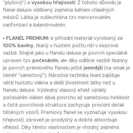
vysokou hřejivostí
"plyšový") a
. Z tohoto důvodu je
flanel deluxe oblíbený zejména během chladných
měsíců. Látka je zušlechtěna tzv. mercerováním,
sanforizací a kalandrováním.
FLANEL PREMIUM:
•
e přírodní materiál vyrobený ze
100% bavlny
, tkaný v hustém počtu nití v keprové
vazbě. Stejně jako u flanelu deluxe je povrch speciálně
počesáním
upraven tzv.
, ale díky odlišné vazbě tkaniny
jemnější
je povrch prémiového flanelu ještě
(na omak je
téměř "sametový"). Náročná technika tkaní zajišťuje
větší hustotu vlákna a delší živostnost látky než u
flanelu deluxe. Výsledný vlasový efekt vzniklý
počesáním vláken dává povrchu až sametovou hebkost
a čistá povrchová struktura zachycuje precizní detail
tištěných vzorů. Premiový flanel se vyznačuje vysokou
hřejivostí, zároveň je prodyšný a dobře absorbuje
vlhkost. Díky těmto vlastnostem je vhodný zejména