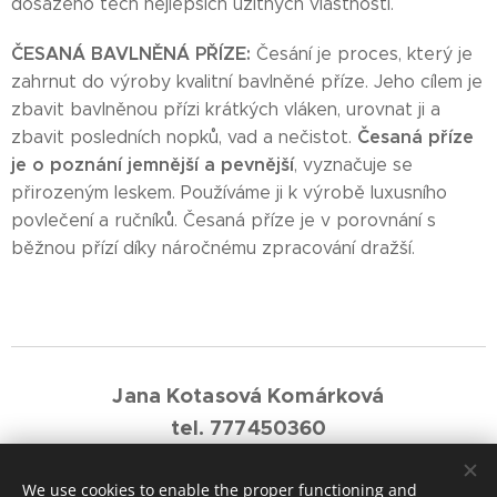
dosaženo těch nejlepších užitných vlastností.
ČESANÁ BAVLNĚNÁ PŘÍZE:
Česání je proces, který je
zahrnut do výroby kvalitní bavlněné příze. Jeho cílem je
zbavit bavlněnou přízi krátkých vláken, urovnat ji a
Česaná příze
zbavit posledních nopků, vad a nečistot.
je o poznání jemnější a pevnější
, vyznačuje se
přirozeným leskem. Používáme ji k výrobě luxusního
povlečení a ručníků. Česaná příze je v porovnání s
běžnou přízí díky náročnému zpracování dražší.
Jana Kotasová Komárková
tel. 777450360
e-mail: j.komarkova1@gmail.com
We use cookies to enable the proper functioning and