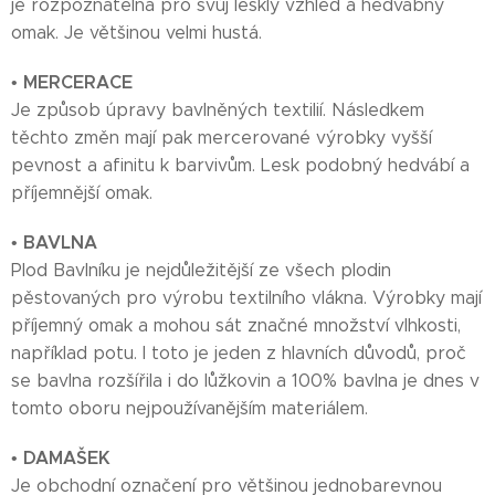
je rozpoznatelná pro svůj lesklý vzhled a hedvábný
omak. Je většinou velmi hustá.
MERCERACE
•
Je způsob úpravy bavlněných textilií. Následkem
těchto změn mají pak mercerované výrobky vyšší
pevnost a afinitu k barvivům. Lesk podobný hedvábí a
příjemnější omak.
BAVLNA
•
Plod Bavlníku je nejdůležitější ze všech plodin
pěstovaných pro výrobu textilního vlákna. Výrobky mají
příjemný omak a mohou sát značné množství vlhkosti,
například potu. I toto je jeden z hlavních důvodů, proč
se bavlna rozšířila i do lůžkovin a 100% bavlna je dnes v
tomto oboru nejpoužívanějším materiálem.
DAMAŠEK
•
Je obchodní označení pro většinou jednobarevnou