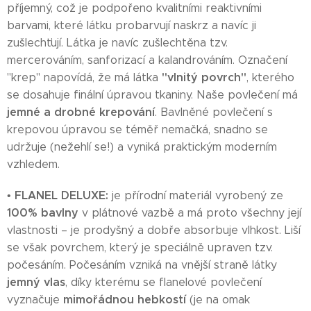
příjemný, což je podpořeno kvalitními reaktivními
barvami, které látku probarvují naskrz a navíc ji
zušlechťují. Látka je navíc zušlechtěna tzv.
mercerováním, sanforizací a kalandrováním. Označení
"vlnitý povrch"
"krep" napovídá, že má látka
, kterého
se dosahuje finální úpravou tkaniny. Naše povlečení má
jemné a drobné krepování
. Bavlněné povlečení s
krepovou úpravou se téměř nemačká, snadno se
udržuje (nežehlí se!) a vyniká praktickým moderním
vzhledem.
FLANEL DELUXE:
•
je přírodní materiál vyrobený ze
100% bavlny
v plátnové vazbě a má proto všechny její
vlastnosti – je prodyšný a dobře absorbuje vlhkost. Liší
se však povrchem, který je speciálně upraven tzv.
počesáním. Počesáním vzniká na vnější straně látky
jemný vlas
, díky kterému se flanelové povlečení
mimořádnou hebkostí
vyznačuje
(je na omak