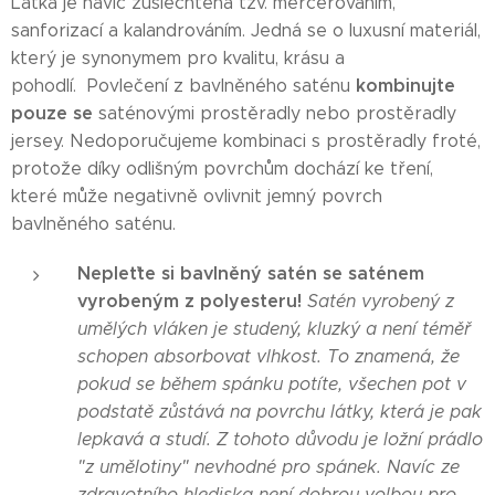
Látka je navíc zušlechtěna tzv. mercerováním,
sanforizací a kalandrováním. Jedná se o luxusní materiál,
který je synonymem pro kvalitu, krásu a
kombinujte
pohodlí. Povlečení z bavlněného saténu
pouze se
saténovými prostěradly nebo prostěradly
jersey. Nedoporučujeme kombinaci s prostěradly froté,
protože díky odlišným povrchům dochází ke tření,
které může negativně ovlivnit jemný povrch
bavlněného saténu.
Nepleťte si bavlněný satén se saténem
vyrobeným z polyesteru!
Satén vyrobený z
umělých vláken je studený, kluzký a není téměř
schopen absorbovat vlhkost. To znamená, že
pokud se během spánku potíte, všechen pot v
podstatě zůstává na povrchu látky, která je pak
lepkavá a studí. Z tohoto důvodu je ložní prádlo
"z umělotiny" nevhodné pro spánek. Navíc ze
zdravotního hlediska není dobrou volbou pro