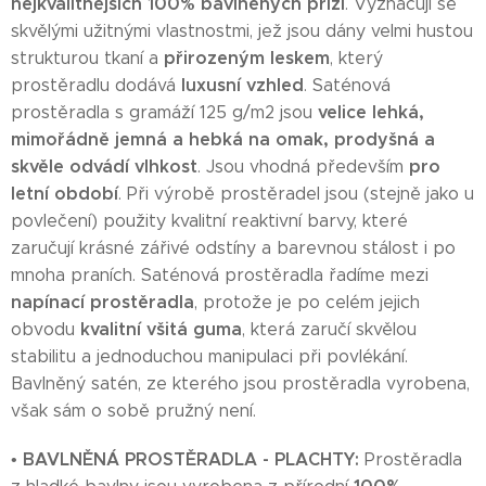
nejkvalitnějších 100% bavlněných přízí
. Vyznačují se
skvělými užitnými vlastnostmi, jež jsou dány velmi hustou
přirozeným leskem
strukturou tkaní a
, který
luxusní vzhled
prostěradlu dodává
. Saténová
velice lehká,
prostěradla s gramáží 125 g/m2 jsou
mimořádně jemná a hebká na omak, prodyšná a
skvěle odvádí vlhkost
pro
. Jsou vhodná především
letní období
. Při výrobě prostěradel jsou (stejně jako u
povlečení) použity kvalitní reaktivní barvy, které
zaručují krásné zářivé odstíny a barevnou stálost i po
mnoha praních. Saténová prostěradla řadíme mezi
napínací prostěradla
, protože je po celém jejich
kvalitní všitá guma
obvodu
, která zaručí skvělou
stabilitu a jednoduchou manipulaci při povlékání.
Bavlněný satén, ze kterého jsou prostěradla vyrobena,
však sám o sobě pružný není.
BAVLNĚNÁ PROSTĚRADLA - PLACHTY:
•
Prostěradla