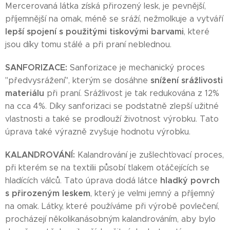
Mercerovaná látka získá přirozený lesk, je pevnější,
příjemnější na omak, méně se sráží, nežmolkuje a vytváří
lepší spojení s použitými tiskovými barvami
, které
jsou díky tomu stálé a při praní neblednou.
SANFORIZACE:
Sanforizace je mechanický proces
snížení srážlivosti
"předvysrážení", kterým se dosáhne
materiálu
při praní. Srážlivost je tak redukována z 12%
na cca 4%. Díky sanforizaci se podstatně zlepší užitné
vlastnosti a také se prodlouží životnost výrobku. Tato
úprava také výrazně zvyšuje hodnotu výrobku.
KALANDROVÁNÍ:
Kalandrování je zušlechťovací proces,
při kterém se na textilii působí tlakem otáčejících se
hladký povrch
hladících válců. Tato úprava dodá látce
s přirozeným leskem
, který je velmi jemný a příjemný
na omak. Látky, které používáme při výrobě povlečení,
procházejí několikanásobným kalandrováním, aby bylo