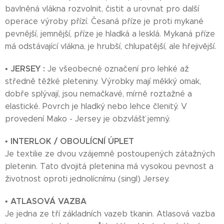
bavlněná vlákna rozvolnit, čistit a urovnat pro další
operace výroby přízí. Česaná příze je proti mykané
pevnější, jemnější, příze je hladká a lesklá. Mykaná příze
má odstávající vlákna, je hrubší, chlupatější, ale hřejivější.
JERSEY :
•
Je všeobecné označení pro lehké až
středně těžké pleteniny. Výrobky mají měkký omak,
dobře splývají, jsou nemačkavé, mírně roztažné a
elastické. Povrch je hladký nebo lehce členitý. V
provedení Mako - Jersey je obzvlášť jemný.
INTERLOK / OBOULÍCNÍ ÚPLET
•
Je textilie ze dvou vzájemně postoupených zátažných
pletenin. Tato dvojitá pletenina má vysokou pevnost a
životnost oproti jednolícnímu (singl) Jersey.
ATLASOVÁ VAZBA
•
Je jedna ze tří základních vazeb tkanin. Atlasová vazba