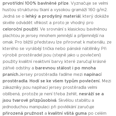
prvotřídní 100% bavlněné příze
. Vyznačuje se velmi
hustou strukturou tkaní a vysokou gramáží 160 g/m2.
lehký a prodyšný materiál
Jedná se o
, který dokáže
skvěle odvádět vlhkost a proto je vhodný pro
celoroční použití
. Ve srovnání s klasickou bavlněnou
plachtou je jersey mnohem jemnější a příjemnější na
omak. Pro bližší představu lze přirovnat k materiálu, ze
kterého se vyrábějí trička nebo pánské nátělníky. Při
výrobě prostěradel jsou (stejně jako u povlečení)
použity kvalitní reaktivní barvy, které zaručují krásné
barevnou stálost i po mnoha
zářivé odstíny a
praních
napínací
.Jersey prostěradla řadíme mezi
prostěradla
Hodí se ke všem typům povlečení.
.
Mezi
zákazníky jsou napínací jersey prostěradla velmi
nesráží se a
oblíbená, protože je není třeba žehlit,
jsou tvarově přizpůsobivá
. Skvělou stabilitu a
jednoduchou manipulaci při povlékání zaručuje
přirozená pružnost
kvalitní všitá guma
a
po celém