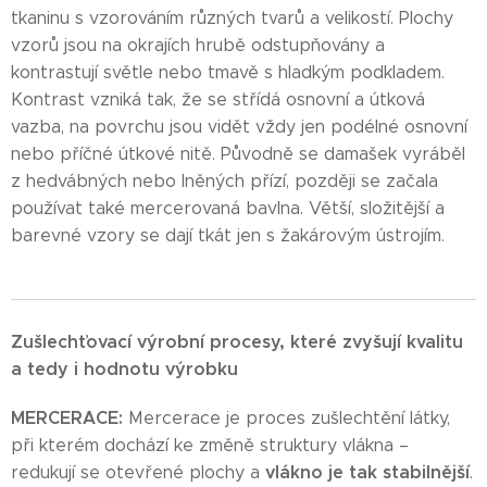
tkaninu s vzorováním různých tvarů a velikostí. Plochy
vzorů jsou na okrajích hrubě odstupňovány a
kontrastují světle nebo tmavě s hladkým podkladem.
Kontrast vzniká tak, že se střídá osnovní a útková
vazba, na povrchu jsou vidět vždy jen podélné osnovní
nebo příčné útkové nitě. Původně se damašek vyráběl
z hedvábných nebo lněných přízí, později se začala
používat také mercerovaná bavlna. Větší, složitější a
barevné vzory se dají tkát jen s žakárovým ústrojím.
Zušlechťovací výrobní procesy, které zvyšují kvalitu
a tedy i hodnotu výrobku
MERCERACE:
Mercerace je proces zušlechtění látky,
při kterém dochází ke změně struktury vlákna –
vlákno je tak stabilnější
redukují se otevřené plochy a
.