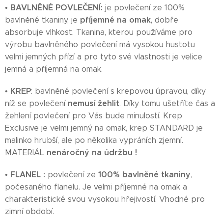
BAVLNĚNÉ POVLEČENÍ:
•
je
povlečení ze 100%
příjemné na omak
bavlněné tkaniny, je
, dobře
absorbuje vlhkost. Tkanina, kterou používáme pro
výrobu bavlněného povlečení má vysokou hustotu
velmi jemných přízí a pro tyto své vlastnosti je velice
jemná a příjemná na omak.
KREP
•
: bavlněné povlečení s krepovou úpravou, díky
nemusí žehlit
níž se povlečení
. Díky tomu ušetříte čas a
žehlení povlečení pro Vás bude minulostí. Krep
Exclusive je velmi jemný na omak, krep STANDARD je
malinko hrubší, ale po několika vypráních zjemní.
nenáročný na údržbu !
MATERIÁL
FLANEL :
100% bavlněné tkaniny
•
povlečení ze
,
počesaného flanelu. Je velmi příjemné na omak a
charakteristické svou vysokou hřejivostí. Vhodné pro
zimní období.