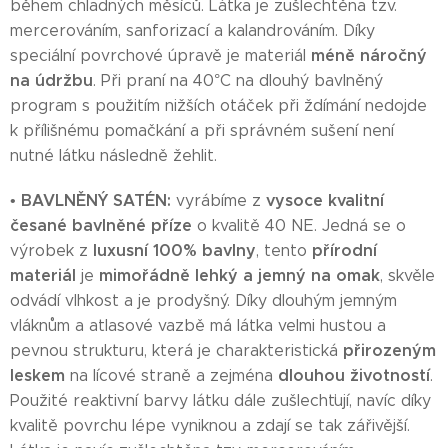
během chladných měsíců. Látka je zušlechtěna tzv.
mercerováním, sanforizací a kalandrováním. Díky
méně náročný
speciální povrchové úpravě je materiál
na údržbu
. Při praní na 40°C na dlouhý bavlněný
program s použitím nižších otáček při ždímání nedojde
k přílišnému pomačkání a při správném sušení není
nutné látku následně žehlit.
BAVLNĚNÝ SATÉN:
vysoce kvalitní
•
vyrábíme z
česané bavlněné příze
o kvalitě 40 NE. Jedná se o
luxusní 100% bavlny
přírodní
výrobek z
, tento
materiál
mimořádně lehký a jemný na omak
je
, skvěle
odvádí vlhkost a je prodyšný. Díky dlouhým jemným
vláknům a atlasové vazbě má látka velmi hustou a
přirozeným
pevnou strukturu, která je charakteristická
leskem
dlouhou životností
na lícové straně a zejména
.
Použité reaktivní barvy látku dále zušlechťují, navíc díky
kvalitě povrchu lépe vyniknou a zdají se tak zářivější.