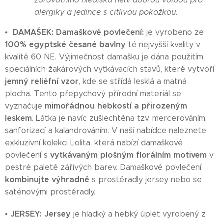
alergiky a jedince s citlivou pokožkou.
DAMAŠEK:
Damaškové povlečení:
•
je vyrobeno ze
100% egyptské česané bavlny
té nejvyšší kvality v
kvalitě 60 NE. Výjimečnost damašku je dána použitím
speciálních žakárových vytkávacích stavů, které vytvoří
jemný reliéfní vzor
, kde se střídá lesklá a matná
plocha. Tento přepychový přírodní materiál se
mimořádnou hebkostí a přirozeným
vyznačuje
leskem
. Látka je navíc zušlechtěna tzv. mercerováním,
sanforizací a kalandrováním. V naší nabídce naleznete
exkluzivní kolekci Lolita, která nabízí damaškové
vytkávaným plošným florálním motivem
povlečení s
v
pestré paletě zářivých barev. Damaškové povlečení
kombinujte výhradně
s prostěradly jersey nebo se
saténovými prostěradly.
JERSEY: Jersey
•
je hladký a hebký úplet vyrobený z