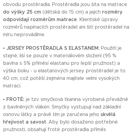
obvodu prostěradla. Prostěradla jsou šita na matrace
do výšky 25 cm
rozměry
(dětská do 15 cm) a jejich
odpovídají rozměrům matrace
. Klientské úpravy
rozměrů napínacích prostěradel ani šití prostěradel na
míru neprovádíme.
JERSEY PROSTĚRADLA S ELASTANEM:
•
Použití je
stejné, liší se pouze v materiálovém složení (95 %
bavlna s 5% příměsí elastanu pro lepší pružnost) a
výška boku - u elastanových jersey prostěradel je to
40 cm, což potěší zejména majitele velmi vysokých
matrací.
FROTÉ:
•
je tzv. smyčková tkanina vyrobená převážně
z bavlněných vláken. Smyčky vystupují nad základní
skvělá
osnovu látky a právě tím je zaručena jeho
hřejivost a savost
. Aby bylo dosaženo potřebné
pružnosti, obsahují froté prostěradla příměs