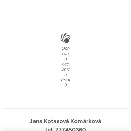
Och
ran
a
oso
bníc
h
údaj
ů
Jana Kotasová Komárková
tel. 777450360