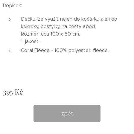
Popisek:
Dečku lze využít nejen do kočárku ale i do
kolébky, postýlky, na cesty apod.
Rozměr: cca 100 x 80 cm.
1. jakost.
Coral Fleece - 100% polyester, fleece.
395
Kč
zpět