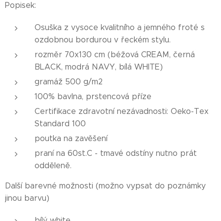
Popisek:
Osuška z vysoce kvalitního a jemného froté s
ozdobnou bordurou v řeckém stylu.
rozměr 70x130 cm (béžová CREAM, černá
BLACK, modrá NAVY, bílá WHITE)
gramáž 500 g/m2
100% bavlna, prstencová příze
Certifikace zdravotní nezávadnosti: Oeko-Tex
Standard 100
poutka na zavěšení
praní na 60st.C - tmavé odstíny nutno prát
odděleně.
Další barevné možnosti (možno vypsat do poznámky
jinou barvu)
bílý white