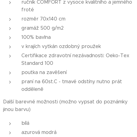
ručník COMFORT z vysoce kvalitního a jemného
froté
rozměr 70x140 cm
gramáž 500 g/m2
100% bavlna
v krajích vytkán ozdobný proužek
Certifikace zdravotní nezávadnosti: Oeko-Tex
Standard 100
poutka na zavěšení
praní na 60st.C - tmavé odstíny nutno prát
odděleně
Další barevné možnosti (možno vypsat do poznámky
jinou barvu)
bílá
azurová modrá