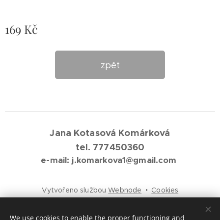
169
Kč
zpět
Jana Kotasová Komárková
tel. 777450360
e-mail: j.komarkova1@gmail.com
Vytvořeno službou
Webnode
Cookies
Languages
We use cookies to enable the proper functioning and