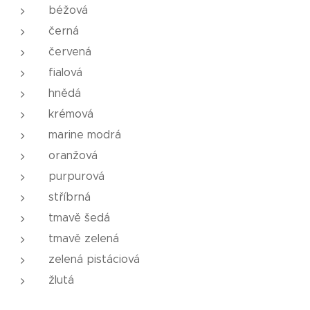
béžová
černá
červená
fialová
hnědá
krémová
marine modrá
oranžová
purpurová
stříbrná
tmavě šedá
tmavě zelená
zelená pistáciová
žlutá