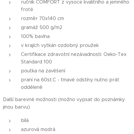
ručník COMFORT z vysoce kvalitního a jemného
froté
rozměr 70x140 cm
gramáž 500 g/m2
100% bavlna
v krajích vytkán ozdobný proužek
Certifikace zdravotní nezávadnosti: Oeko-Tex
Standard 100
poutka na zavěšení
praní na 60st.C - tmavé odstíny nutno prát
odděleně
Další barevné možnosti (možno vypsat do poznámky
jinou barvu)
bílá
azurová modrá