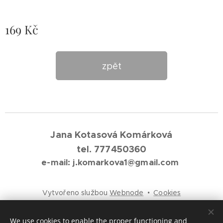
169
Kč
zpět
Jana Kotasová Komárková
tel. 777450360
e-mail: j.komarkova1@gmail.com
Vytvořeno službou
Webnode
Cookies
Languages
We use cookies to enable the proper functioning and