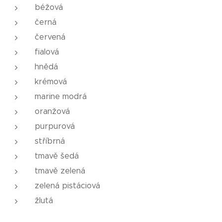
béžová
černá
červená
fialová
hnědá
krémová
marine modrá
oranžová
purpurová
stříbrná
tmavě šedá
tmavě zelená
zelená pistáciová
žlutá