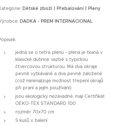
Dětské zboží | Přebalování | Pleny
Kategorie:
DADKA -
PREM INTERNACIONAL
Výrobce:
Popisek:
jedná se o tetra plenu - plena je tkaná v
klasické dutinné vazbě s typickou
čtvercovou strukturou. Má dva okraje
pevně vytkávané a dva pevně založené
(což minimalizuje možnost třepení okrajů
při praní a jejím používání)
jsou ekologicky nezávadné, mají Certifikát
OEKO-TEX STANDARD 100
rozměr 70x70 cm
5 kusů v balení