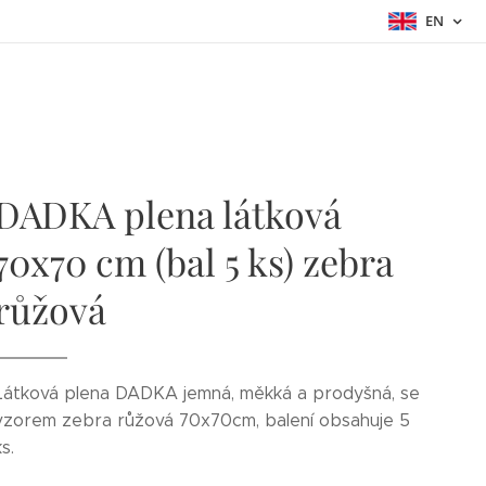
EN
DADKA plena látková
70x70 cm (bal 5 ks) zebra
růžová
Látková plena DADKA jemná, měkká a prodyšná, se
vzorem zebra růžová 70x70cm, balení obsahuje 5
ks.