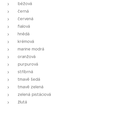
béžová
černá
červená
fialová
hnědá
krémová
marine modrá
oranžová
purpurová
stříbrná
tmavě šedá
tmavě zelená
zelená pistáciová
žlutá