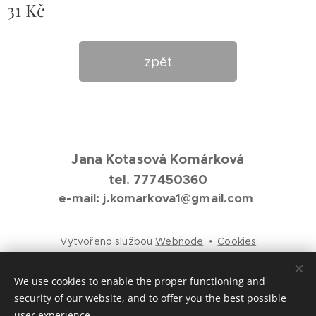
31
Kč
zpět
Jana Kotasová Komárková
tel. 777450360
e-mail: j.komarkova1@gmail.com
Vytvořeno službou
Webnode
Cookies
Languages
We use cookies to enable the proper functioning and
Čeština
English
security of our website, and to offer you the best possible
user experience.