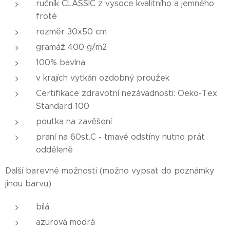
ručník CLASSIC z vysoce kvalitního a jemného
froté
rozměr 30x50 cm
gramáž 400 g/m2
100% bavlna
v krajích vytkán ozdobný proužek
Certifikace zdravotní nezávadnosti: Oeko-Tex
Standard 100
poutka na zavěšení
praní na 60st.C - tmavé odstíny nutno prát
odděleně
Další barevné možnosti (možno vypsat do poznámky
jinou barvu)
bílá
azurová modrá