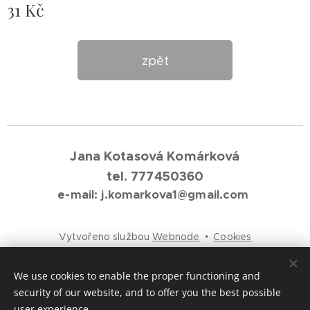
31
Kč
zpět
Jana Kotasová Komárková
tel. 777450360
e-mail: j.komarkova1@gmail.com
Vytvořeno službou
Webnode
Cookies
Languages
We use cookies to enable the proper functioning and
Čeština
English
security of our website, and to offer you the best possible
user experience.