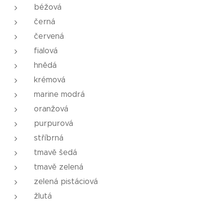
béžová
černá
červená
fialová
hnědá
krémová
marine modrá
oranžová
purpurová
stříbrná
tmavě šedá
tmavě zelená
zelená pistáciová
žlutá