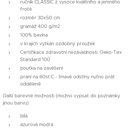
ručník CLASSIC z vysoce kvalitního a jemného
froté
rozměr 30x50 cm
gramáž 400 g/m2
100% bavlna
v krajích vytkán ozdobný proužek
Certifikace zdravotní nezávadnosti: Oeko-Tex
Standard 100
poutka na zavěšení
praní na 60st.C - tmavé odstíny nutno prát
odděleně
Další barevné možnosti (možno vypsat do poznámky
jinou barvu)
bílá
azurová modrá