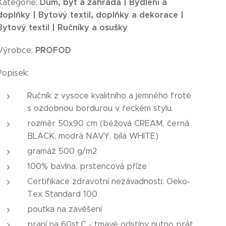
Dům, byt a zahrada | Bydlení a
Kategorie:
doplňky | Bytový textil, doplňky a dekorace |
Bytový textil | Ručníky a osušky
PROFOD
Výrobce:
Popisek:
Ručník z vysoce kvalitního a jemného froté
s ozdobnou bordurou v řeckém stylu.
rozměr 50x90 cm (béžová CREAM, černá
BLACK, modrá NAVY, bílá WHITE)
gramáž 500 g/m2
100% bavlna, prstencová příze
Certifikace zdravotní nezávadnosti: Oeko-
Tex Standard 100
poutka na zavěšení
praní na 60st.C - tmavé odstíny nutno prát