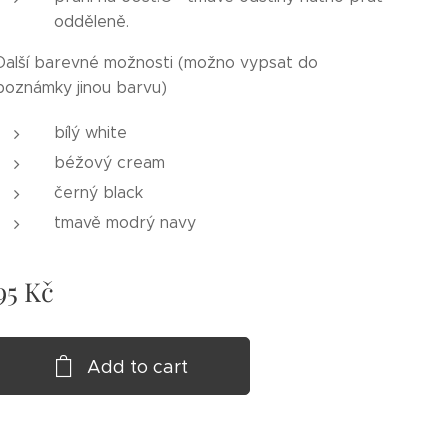
odděleně.
Další barevné možnosti (možno vypsat do
poznámky jinou barvu)
bílý white
béžový cream
černý black
tmavě modrý navy
95
Kč
Add to cart