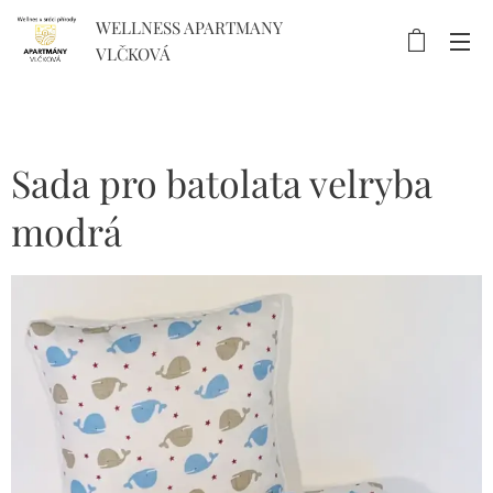
WELLNESS APARTMANY
VLČKOVÁ
Sada pro batolata velryba
modrá