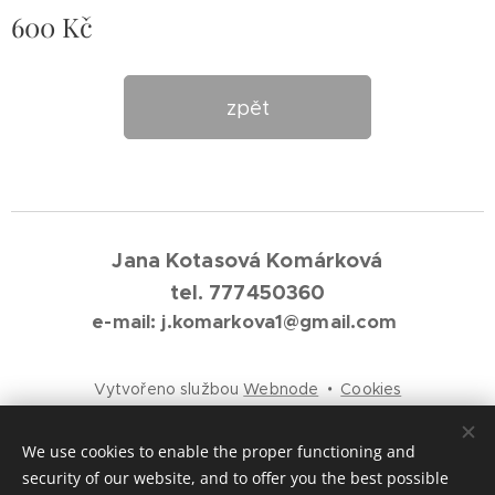
600
Kč
zpět
Jana Kotasová Komárková
tel. 777450360
e-mail: j.komarkova1@gmail.com
Vytvořeno službou
Webnode
Cookies
Languages
We use cookies to enable the proper functioning and
Čeština
English
security of our website, and to offer you the best possible