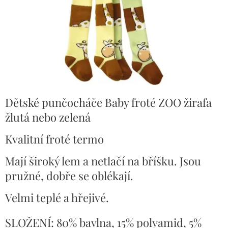
Dětské punčocháče Baby froté ZOO žirafa
žlutá nebo zelená
Kvalitní froté termo
Mají široký lem a netlačí na bříšku. Jsou
pružné, dobře se oblékají.
Velmi teplé a hřejivé.
SLOŽENÍ: 80% bavlna, 15% polyamid, 5%