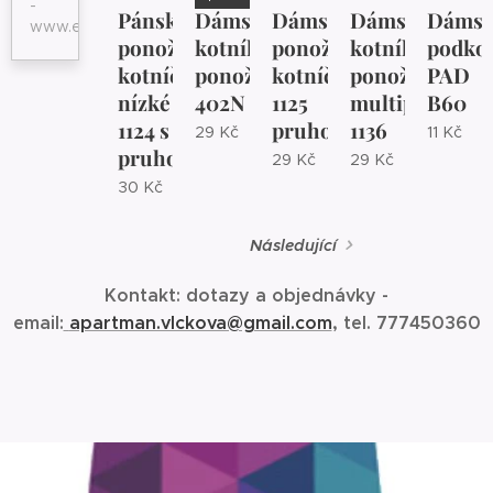
-
Pánské
Dámské
Dámské/pánské
Dámské
Dámsk
www.eshopjana.cz
ponožky
kotníkové
ponožky
kotníkové
podko
kotníčkové
ponožky
kotníčkové
ponožky
PAD
nízké
402N
1125
multipack
B60
1124 s
pruhované
1136
29
Kč
11
Kč
pruhované
29
Kč
29
Kč
30
Kč
Následující
Kontakt: dotazy a objednávky -
email:
apartman.vlckova@gmail.com
, tel. 777450360