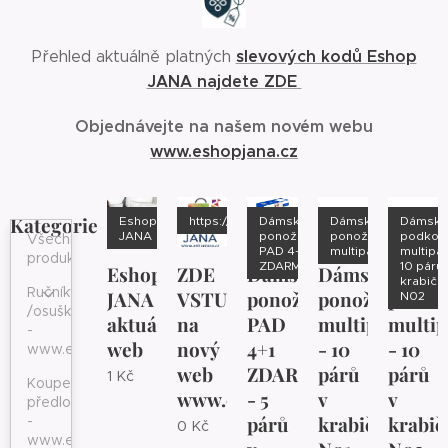
slevových kodů Eshop
Přehled aktuálně platných
JANA najdete ZDE
Objednávejte na našem novém webu
www.eshopjana.cz
Kategorie
Eshop
https://www.eshopjana.cz/
Dámské
Dámské
Dámsk
JANA
ponožky
ponožky
podkol
Všechny
PAD 4+1
multipack
multipac
produkty
ZDARMA
10 párů 
Eshop
ZDE
Dámské
Dámské
Dámsk
krabičc
Ručníky
JANA
VSTUPTE
ponožky
ponožky
podko
N02
/osušky
aktuální
na
PAD
multipack
multip
-
web
nový
4+1
- 10
- 10
www.eshopjana.cz
web
ZDARMA
párů
párů
1
Kč
Koupelnové
www.eshopjana.cz
- 5
v
v
předložky
párů
krabičce
krabič
-
0
Kč
www.eshopjana.cz