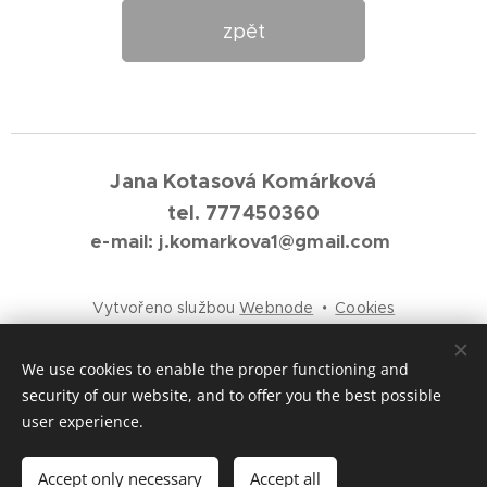
zpět
Jana Kotasová Komárková
tel. 777450360
e-mail: j.komarkova1@gmail.com
Vytvořeno službou
Webnode
Cookies
Languages
We use cookies to enable the proper functioning and
Čeština
English
security of our website, and to offer you the best possible
user experience.
Add to cart
Accept only necessary
Accept all