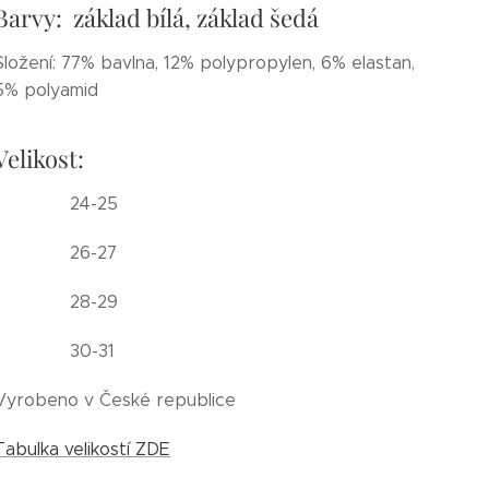
Barvy: základ bílá, základ šedá
Složení: 77% bavlna, 12% polypropylen, 6% elastan,
5% polyamid
Velikost:
24-25
26-27
28-29
30-31
Vyrobeno v České republice
Tabulka velikostí ZDE