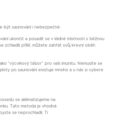
že být saunování i nebezpečné.
ování ukončit a posadit se v klidné místnosti s běžnou
 zchladili příliš, můžete zahřát svůj krevní oběh
jako "výcvikový tábor" pro vaši imunitu. Nemusíte se
ploty po saunování existuje mnoho a u nás si vybere
 posedu se aklimatizujeme na
venku. Tato metoda je vhodná
yste se neprochladli. Ti