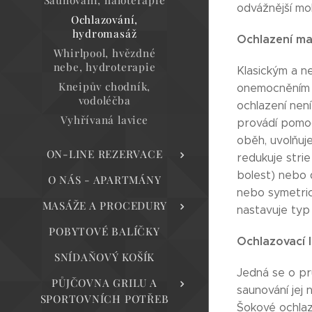
Saunování, haloterapie
odvážnější mo
Ochlazování,
hydromasáž
Ochlazení ma
Whirlpool, hvězdné
nebe, hydroterapie
Klasickým a n
Kneipův chodník,
onemocněním s
vodoléčba
ochlazení není
Vyhřívaná lavice
provádí pomoc
oběh, uvolňuje
ON-LINE REZERVACE
redukuje stri
bolest) nebo 
O NÁS - APARTMÁNY
nebo symetric
MASÁŽE A PROCEDURY
nastavuje typ
POBYTOVÉ BALÍČKY
Ochlazovací 
SNÍDAŇOVÝ KOŠÍK
Jedná se o pr
PŮJČOVNA GRILU A
saunování jej 
SPORTOVNÍCH POTŘEB
Šokové ochlaz