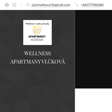
j.komarkova1@gmail.com
+420777450360
WELLNESS
APARTMANY VLČKOVÁ