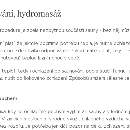
vání, hydromasáž
rocedura je zcela nezbytnou součástí sauny - bez něj mů
í platí, že jakmile pocítíme potřebu tepla, je nutné ochlaz
otou. Zde chvilku odpočíváme. Pokud máte pocit, že jste se
inutovou) teplou lázní nohou v sedě.
eplot, tedy i ochlazení po saunování, podle studií fungují 
u nutit do šokového zchlazení. Způsobů snížení tělesné te
zduchem
tika, kdy se ochladíme pouhým vyjitím ze sauny a v klidném
u. V zimních měsících je vhodné využít chladného vzduchu 
ez rozdílu. Je potřeba jen dát pozor na délku zchlazení, ab