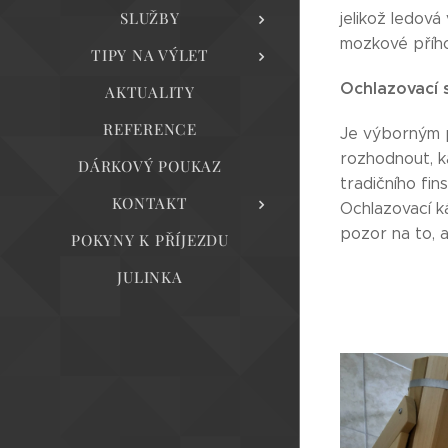
SLUŽBY
jelikož ledov
mozkové příh
TIPY NA VÝLET
Ochlazovací 
AKTUALITY
REFERENCE
Je výborným p
rozhodnout, k
DÁRKOVÝ POUKAZ
tradičního fi
KONTAKT
Ochlazovací k
pozor na to, 
POKYNY K PŘÍJEZDU
JULINKA