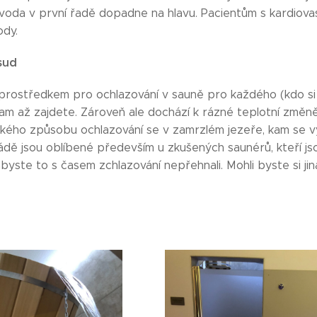
á voda v první řadě dopadne na hlavu. Pacientům s kardiova
ody.
sud
rostředkem pro ochlazování v sauně pro každého (kdo si
am až zajdete. Zároveň ale dochází k rázné teplotní změně
nského způsobu ochlazování se v zamrzlém jezeře, kam se v
ádě jsou oblíbené především u zkušených saunérů, kteří js
abyste to s časem zchlazování nepřehnali. Mohli byste si j