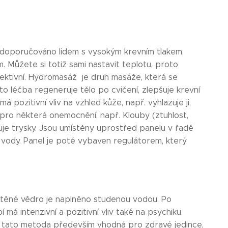
 doporučováno lidem s vysokým krevním tlakem,
Můžete si totiž sami nastavit teplotu, proto
efektivní. Hydromasáž je druh masáže, která se
o léčba regeneruje tělo po cvičení, zlepšuje krevní
 pozitivní vliv na vzhled kůže, např. vyhlazuje ji,
pro některá onemocnění, např. Klouby (ztuhlost,
je trysky. Jsou umístěny uprostřed panelu v řadě
 vody. Panel je poté vybaven regulátorem, který
stěné vědro je naplněno studenou vodou. Po
má intenzivní a pozitivní vliv také na psychiku.
e tato metoda především vhodná pro zdravé jedince,