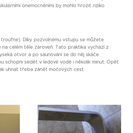
skulárními onemocněními by mohlo hrozit riziko
 troufne). Díky pozvolnému vstupu se můžete
 na celém těle zároveň. Tato praktika vychází z
yseká otvor a po saunování se do něj skáče.
ou schopni sedět v ledové vodě i několik minut. Opět
inak uhnat třeba zánět močových cest.