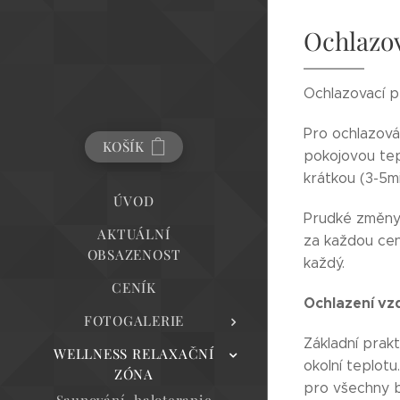
Ochlazo
Ochlazovací p
Pro ochlazován
KOŠÍK
pokojovou tepl
krátkou (3-5m
ÚVOD
Prudké změny t
AKTUÁLNÍ
za každou cen
OBSAZENOST
každý.
CENÍK
Ochlazení v
FOTOGALERIE
Základní prak
WELLNESS RELAXAČNÍ
okolní teplot
ZÓNA
pro všechny b