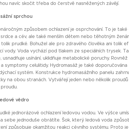
hou navíc skočit třeba do čerstvě nasněžených závějí.
sážní sprchou
enáročným způsobem ochlazení je osprchování. To je také
rdce a cév, ale také menším dětem nebo těhotným ženám. 
 tolik prudké. Bohužel ale pro zdravého člověka ani tolik 
í vody. Voda vychází pod tlakem ze speciálních trysek. Tat
, usnadňuje usínání, uklidňuje metabolické poruchy. Rovněž má
e a symptomy celulitidy. Hydromasáž je také doporučována 
dýchací systém. Konstrukce hydromasážního panelu zahrnu
ky na obou stranách. Vytvářejí jeden nebo několik proudů
 proudu.
ledové vědro
udké jednorázové ochlazení ledovou vodou. Ve výšce umí
na sebe jednoduše obrátíte. Šok, který ledová voda způsobí 
ení způsobuje okamžitou reakci cévního systému. Proto j