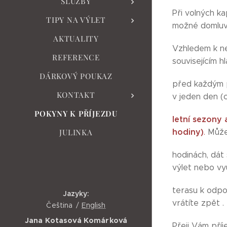
SLUŽBY
Při volných k
TIPY NA VÝLET
možné domluvi
AKTUALITY
Vzhledem k ne
REFERENCE
souvisejícím 
DÁRKOVÝ POUKAZ
před každým p
KONTAKT
v jeden den (
POKYNY K PŘÍJEZDU
letní sezony 
hodiny)
JULINKA
.
Můžet
hodinách, dát
výlet nebo vyu
terasu k odpo
Jazyky
vrátíte zpět .
Čeština
English
Jana Kotasová Komárková
Přeji Vám pří