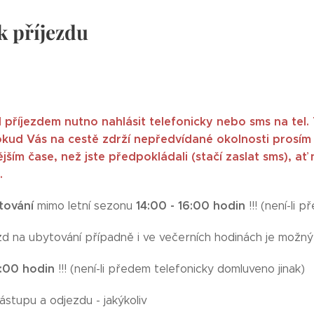
k příjezdu
příjezdem nutno nahlásit telefonicky nebo sms na tel.
okud Vás na cestě zdrží nepředvídané okolnosti prosím
jším čase, než jste předpokládali (stačí zaslat sms), 
.
tování
14:00 - 16:00 hodin
mimo letní sezonu
!!! (není-li 
ezd na ubytování případně i ve večerních hodinách je mož
:00 hodin
!!! (není-li předem telefonicky domluveno jinak)
ástupu a odjezdu - jakýkoliv