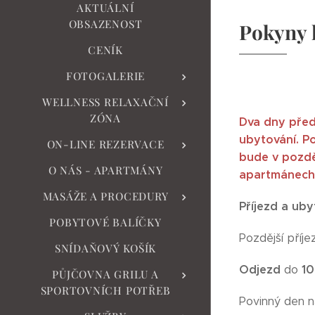
AKTUÁLNÍ
OBSAZENOST
Pokyny 
CENÍK
FOTOGALERIE
WELLNESS RELAXAČNÍ
ZÓNA
Dva dny před 
ubytování. P
ON-LINE REZERVACE
bude v pozdě
O NÁS - APARTMÁNY
apartmánech
MASÁŽE A PROCEDURY
Příjezd a uby
POBYTOVÉ BALÍČKY
Pozdější příj
SNÍDAŇOVÝ KOŠÍK
Odjezd
10
do
PŮJČOVNA GRILU A
SPORTOVNÍCH POTŘEB
Povinný den n