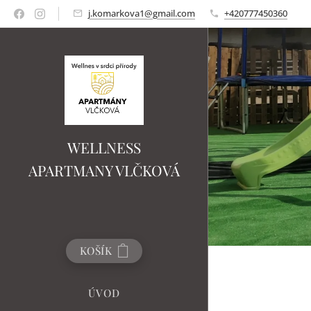
j.komarkova1@gmail.com
+420777450360
WELLNESS
APARTMANY VLČKOVÁ
KOŠÍK
ÚVOD