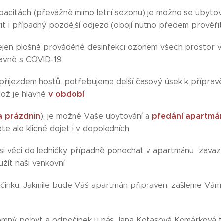
apacitách (převážně mimo letní sezonu) je možno se ubytov
t i případný pozdější odjezd (obojí nutno předem prověři
jen plošně prováděné desinfekci ozonem všech prostor v
hlavně s COVID-19
říjezdem hostů, potřebujeme delší časový úsek k přípravě 
v období
což je hlavně
a prázdnin
předání apartmán
), je možné Vaše ubytování a
e ale klidně dojet i v dopoledních
 si věci do ledničky, případně ponechat v apartmánu zavaza
žít naši venkovní
činku. Jakmile bude Váš apartmán připraven, zašleme Vám
jemný pobyt a odpočinek u nás Jana Kotasová Komárková t