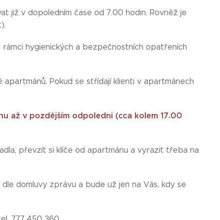
at již v dopoledním čase od 7.00 hodin. Rovněž je
t).
 rámci hygienických a bezpečnostních opatřeních
apartmánů. Pokud se střídají klienti v apartmánech
u až v pozdějším odpoledni (cca kolem 17.00
dla, převzít si klíče od apartmánu a vyrazit třeba na
 dle domluvy zprávu a bude už jen na Vás, kdy se
el. 777 450 360