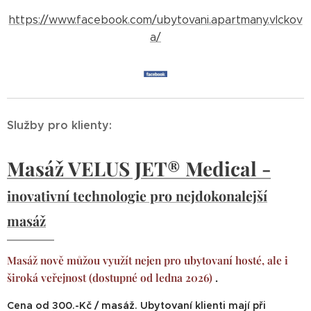
https://www.facebook.com/ubytovani.apartmany.vlckov
a/
Služby pro klienty:
Masáž VELUS JET® Medical -
inovativní technologie pro nejdokonalejší
masáž
Masáž nově můžou využít nejen pro ubytovaní hosté, ale i
široká veřejnost (dostupné od ledna 2026)
.
Cena od 300.-Kč / masáž. Ubytovaní klienti mají při