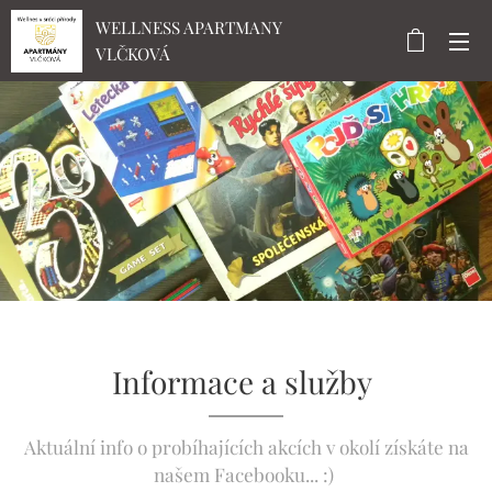
WELLNESS APARTMANY
VLČKOVÁ
Informace a služby
Aktuální info o probíhajících akcích v okolí získáte na
našem Facebooku... :)