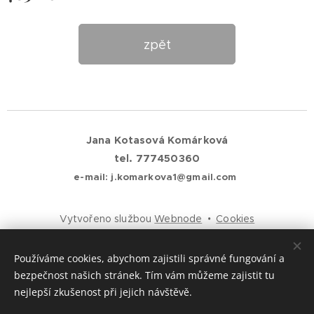
zpět
Jana Kotasová Komárková
tel. 777450360
e-mail: j.komarkova1@gmail.com
Vytvořeno službou
Webnode
Cookies
Jazyky
Používáme cookies, abychom zajistili správné fungování a
Čeština
English
bezpečnost našich stránek. Tím vám můžeme zajistit tu
nejlepší zkušenost při jejich návštěvě.