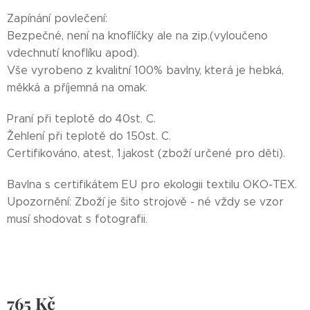
Zapínání povlečení:
Bezpečné, není na knoflíčky ale na zip.(vyloučeno
vdechnutí knoflíku apod).
Vše vyrobeno z kvalitní 100% bavlny, která je hebká,
měkká a příjemná na omak.
Praní při teplotě do 40st. C.
Žehlení při teplotě do 150st. C.
Certifikováno, atest, 1.jakost (zboží určené pro děti).
Bavlna s certifikátem EU pro ekologii textilu OKO-TEX.
Upozornění: Zboží je šito strojově - né vždy se vzor
musí shodovat s fotografii.
765
Kč