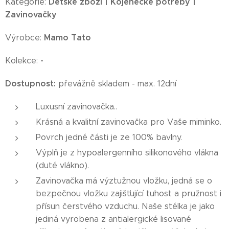
Dětské zboží | Kojenecké potřeby |
Kategorie:
Zavinovačky
Mamo Tato
Výrobce:
-
Kolekce:
Dostupnost:
převážně skladem - max. 12dní
Luxusní zavinovačka..
Krásná a kvalitní zavinovačka pro Vaše miminko.
Povrch jedné části je ze 100% bavlny.
Výplň je z hypoalergenního silikonového vlákna
(duté vlákno).
Zavinovačka má výztužnou vložku, jedná se o
bezpečnou vložku zajišťující tuhost a pružnost i
přísun čerstvého vzduchu. Naše stélka je jako
jediná vyrobena z antialergické lisované