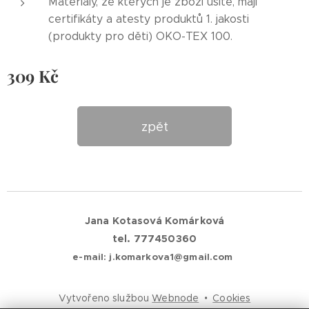
Materiály, ze kterých je zboží ušité, mají
certifikáty a atesty produktů 1. jakosti
(produkty pro děti) OKO-TEX 100.
309
Kč
zpět
Jana Kotasová Komárková
tel. 777450360
e-mail: j.komarkova1@gmail.com
Vytvořeno službou
Webnode
Cookies