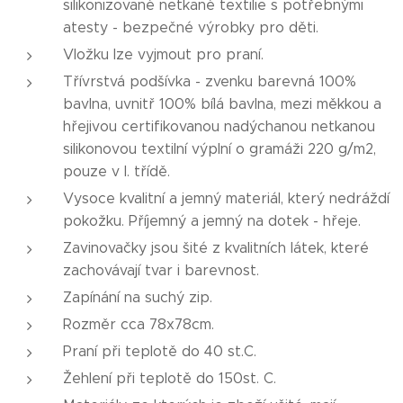
silikonizované netkané textilie s potřebnými
atesty - bezpečné výrobky pro děti.
Vložku lze vyjmout pro praní.
Třívrstvá podšívka - zvenku barevná 100%
bavlna, uvnitř 100% bílá bavlna, mezi měkkou a
hřejivou certifikovanou nadýchanou netkanou
silikonovou textilní výplní o gramáži 220 g/m2,
pouze v I. třídě.
Vysoce kvalitní a jemný materiál, který nedráždí
pokožku. Příjemný a jemný na dotek - hřeje.
Zavinovačky jsou šité z kvalitních látek, které
zachovávají tvar i barevnost.
Zapínání na suchý zip.
Rozměr cca 78x78cm.
Praní při teplotě do 40 st.C.
Žehlení při teplotě do 150st. C.