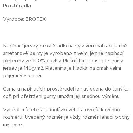
Prostěradla
BROTEX
Výrobce:
Napínací jersey prostěradlo na vysokou matraci jemné
smetanové barvy je vyrobeno z velmi jemné napínací
pleteniny ze 100% bavlny. Plošná hmotnost pleteniny
jersey je 145g/m2. Pletenina je hladká, na omak velmi
příjemná a jemná.
Guma u napínacích prostěradel je navlečena do tunýlku,
což při přetržení gumy umožní její snadnou výměnu.
Vybírat můžete z jednolůžkového a dvojlůžkovéhho
rozměru. Uvedený rozměr je vždy rozměr lehací plochy
matrace.