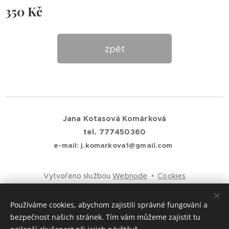
350
Kč
zpět
Jana Kotasová Komárková
tel. 777450360
e-mail: j.komarkova1@gmail.com
Vytvořeno službou
Webnode
Cookies
Jazyky
Používáme cookies, abychom zajistili správné fungování a
Čeština
English
bezpečnost našich stránek. Tím vám můžeme zajistit tu