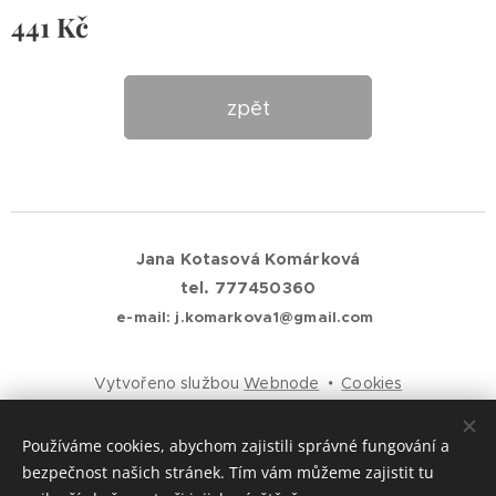
441
Kč
zpět
Jana Kotasová Komárková
tel. 777450360
e-mail: j.komarkova1@gmail.com
Vytvořeno službou
Webnode
Cookies
Jazyky
Používáme cookies, abychom zajistili správné fungování a
Čeština
English
bezpečnost našich stránek. Tím vám můžeme zajistit tu