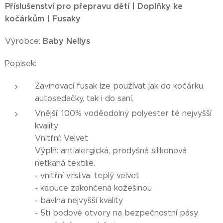
Příslušenství pro přepravu dětí | Doplňky ke
kočárkům | Fusaky
Baby Nellys
Výrobce:
Popisek:
Zavinovací fusak lze používat jak do kočárku,
autosedačky, tak i do saní.
Vnější: 100% voděodolný polyester té nejvyšší
kvality.
Vnitřní: Velvet
Výplň: antialergická, prodyšná silikonová
netkaná textilie.
- vnitřní vrstva: teplý velvet
- kapuce zakončená kožešinou
- bavlna nejvyšší kvality
- 5ti bodové otvory na bezpečnostní pásy