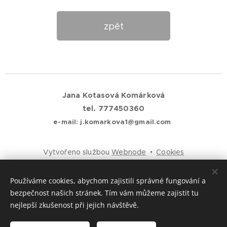
zpět
Jana Kotasová Komárková
tel. 777450360
e-mail: j.komarkova1@gmail.com
Vytvořeno službou
Webnode
Cookies
Jazyky
Používáme cookies, abychom zajistili správné fungování a
Čeština
English
bezpečnost našich stránek. Tím vám můžeme zajistit tu
nejlepší zkušenost při jejich návštěvě.