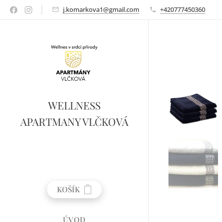
j.komarkova1@gmail.com
+420777450360
WELLNESS
APARTMANY VLČKOVÁ
KOŠÍK
ÚVOD