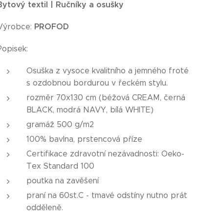
Bytový textil | Ručníky a osušky
PROFOD
Výrobce:
Popisek:
Osuška z vysoce kvalitního a jemného froté
s ozdobnou bordurou v řeckém stylu.
rozměr 70x130 cm (béžová CREAM, černá
BLACK, modrá NAVY, bílá WHITE)
gramáž 500 g/m2
100% bavlna, prstencová příze
Certifikace zdravotní nezávadnosti: Oeko-
Tex Standard 100
poutka na zavěšení
praní na 60st.C - tmavé odstíny nutno prát
odděleně.