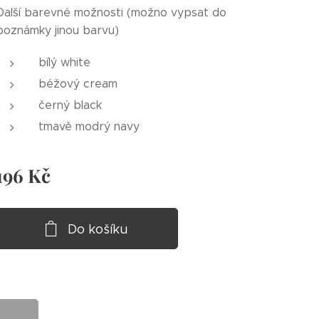
Další barevné možnosti (možno vypsat do
poznámky jinou barvu)
bílý white
béžový cream
černý black
tmavě modrý navy
196
Kč
Do košíku