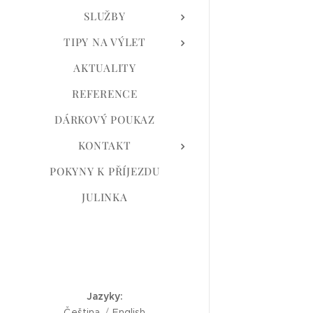
SLUŽBY
TIPY NA VÝLET
AKTUALITY
REFERENCE
DÁRKOVÝ POUKAZ
KONTAKT
POKYNY K PŘÍJEZDU
JULINKA
Jazyky
Čeština
English