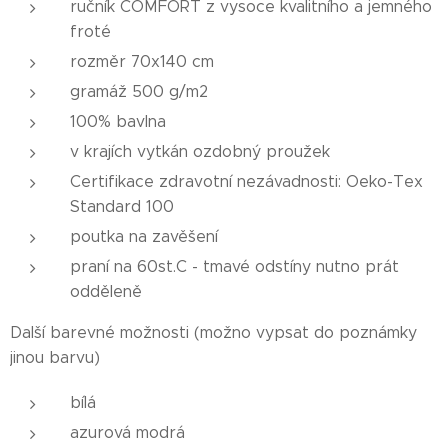
ručník COMFORT z vysoce kvalitního a jemného
froté
rozměr 70x140 cm
gramáž 500 g/m2
100% bavlna
v krajích vytkán ozdobný proužek
Certifikace zdravotní nezávadnosti: Oeko-Tex
Standard 100
poutka na zavěšení
praní na 60st.C - tmavé odstíny nutno prát
odděleně
Další barevné možnosti (možno vypsat do poznámky
jinou barvu)
bílá
azurová modrá