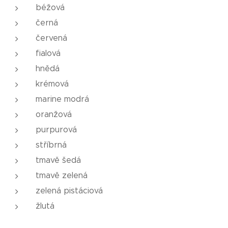
béžová
černá
červená
fialová
hnědá
krémová
marine modrá
oranžová
purpurová
stříbrná
tmavě šedá
tmavě zelená
zelená pistáciová
žlutá