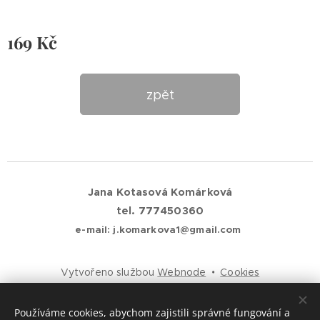
169
Kč
zpět
Jana Kotasová Komárková
tel. 777450360
e-mail: j.komarkova1@gmail.com
Vytvořeno službou
Webnode
Cookies
Jazyky
Používáme cookies, abychom zajistili správné fungování a