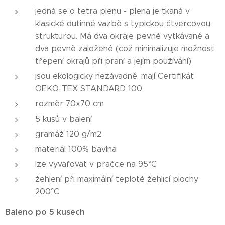
jedná se o tetra plenu - plena je tkaná v
klasické dutinné vazbě s typickou čtvercovou
strukturou. Má dva okraje pevně vytkávané a
dva pevně založené (což minimalizuje možnost
třepení okrajů při praní a jejím používání)
jsou ekologicky nezávadné, mají Certifikát
OEKO-TEX STANDARD 100
rozměr 70x70 cm
5 kusů v balení
gramáž 120 g/m2
materiál 100% bavlna
lze vyvařovat v pračce na 95°C
žehlení při maximální teplotě žehlicí plochy
200°C
Baleno po 5 kusech