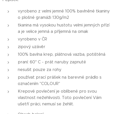
vyrobeno z velmi jemné 100% bavlněné tkaniny
o plošné gramáži 130g/m2
tkanina má vysokou hustotu velmi jemných přízí
a je velice jemná a příjemná na omak
vyrobeno v ČR
zipový uzávěr
100% bavlna krep, plátnová vazba, potištěná
praní: 60° C - prát naruby zapnuté
nesušit pouze za rohy
používat prací prášek na barevné prádlo s
označením "COLOUR"
Krepové povlečení je oblíbené pro svou
vlastnost nežehlivosti. Toto povlečení Vám
ušetří práci, nemusí se žehlit.