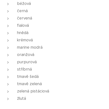
béžová
černá
červená
fialová
hnědá
krémová
marine modrá
oranžová
purpurová
stříbrná
tmavě šedá
tmavě zelená
zelená pistáciová
žlutá