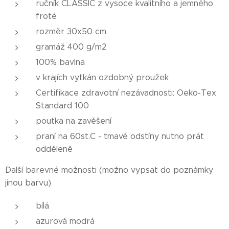
ručník CLASSIC z vysoce kvalitního a jemného
froté
rozměr 30x50 cm
gramáž 400 g/m2
100% bavlna
v krajích vytkán ozdobný proužek
Certifikace zdravotní nezávadnosti: Oeko-Tex
Standard 100
poutka na zavěšení
praní na 60st.C - tmavé odstíny nutno prát
odděleně
Další barevné možnosti (možno vypsat do poznámky
jinou barvu)
bílá
azurová modrá