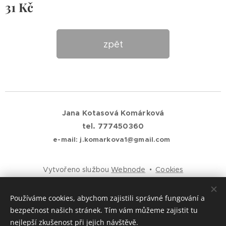
31
Kč
zpět
Jana Kotasová Komárková
tel. 777450360
e-mail: j.komarkova1@gmail.com
Vytvořeno službou
Webnode
Cookies
Jazyky
Používáme cookies, abychom zajistili správné fungování a
Čeština
English
bezpečnost našich stránek. Tím vám můžeme zajistit tu
nejlepší zkušenost při jejich návštěvě.