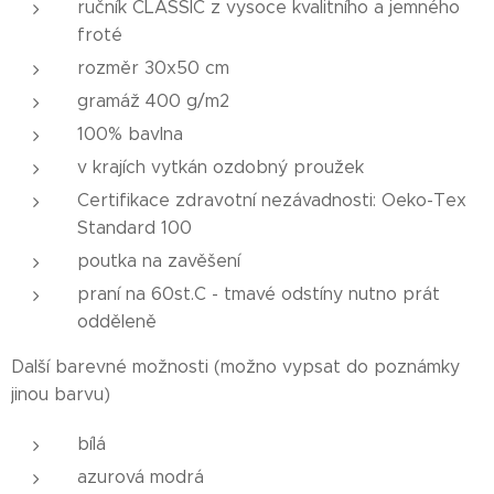
ručník CLASSIC z vysoce kvalitního a jemného
froté
rozměr 30x50 cm
gramáž 400 g/m2
100% bavlna
v krajích vytkán ozdobný proužek
Certifikace zdravotní nezávadnosti: Oeko-Tex
Standard 100
poutka na zavěšení
praní na 60st.C - tmavé odstíny nutno prát
odděleně
Další barevné možnosti (možno vypsat do poznámky
jinou barvu)
bílá
azurová modrá