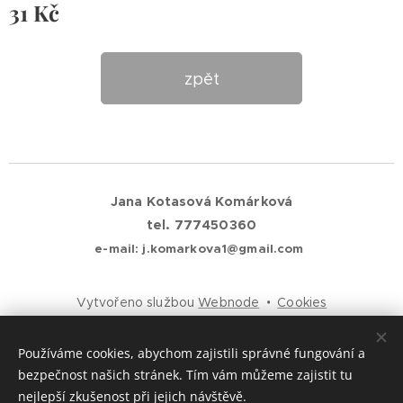
31
Kč
zpět
Jana Kotasová Komárková
tel. 777450360
e-mail: j.komarkova1@gmail.com
Vytvořeno službou
Webnode
Cookies
Jazyky
Používáme cookies, abychom zajistili správné fungování a
Čeština
English
bezpečnost našich stránek. Tím vám můžeme zajistit tu
nejlepší zkušenost při jejich návštěvě.