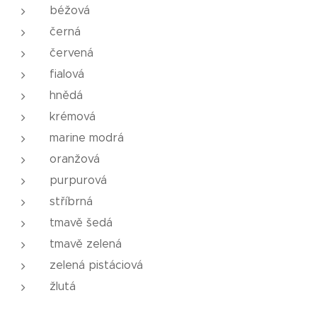
béžová
černá
červená
fialová
hnědá
krémová
marine modrá
oranžová
purpurová
stříbrná
tmavě šedá
tmavě zelená
zelená pistáciová
žlutá