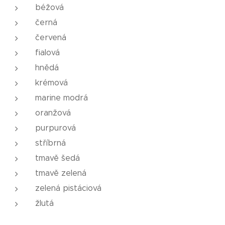
béžová
černá
červená
fialová
hnědá
krémová
marine modrá
oranžová
purpurová
stříbrná
tmavě šedá
tmavě zelená
zelená pistáciová
žlutá