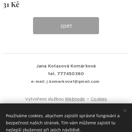
31
Kč
zpět
Jana Kotasová Komárková
tel. 777450360
e-mail: j.komarkova1@gmail.com
Vytvořeno službou
Webnode
Cookies
Jazyky
Používáme cookies, abychom zajistili správné fungování a
Čeština
English
bezpečnost našich stránek. Tím vám můžeme zajistit tu
nejlepší zkušenost při jejich návštěvě.