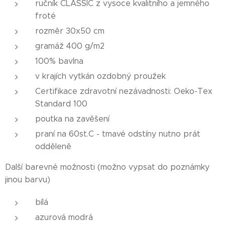
ručník CLASSIC z vysoce kvalitního a jemného
froté
rozměr 30x50 cm
gramáž 400 g/m2
100% bavlna
v krajích vytkán ozdobný proužek
Certifikace zdravotní nezávadnosti: Oeko-Tex
Standard 100
poutka na zavěšení
praní na 60st.C - tmavé odstíny nutno prát
odděleně
Další barevné možnosti (možno vypsat do poznámky
jinou barvu)
bílá
azurová modrá