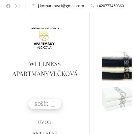
j.komarkova1@gmail.com
+420777450360
WELLNESS
APARTMANY VLČKOVÁ
KOŠÍK
ÚVOD
AKTUÁLNÍ