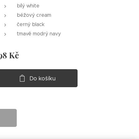
bílý white
béžový cream
černý black
tmavě modrý navy
98
Kč
Do košíku