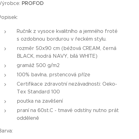
PROFOD
Výrobce:
Popisek:
Ručník z vysoce kvalitního a jemného froté
s ozdobnou bordurou v řeckém stylu.
rozměr 50x90 cm (béžová CREAM, černá
BLACK, modrá NAVY, bílá WHITE)
gramáž 500 g/m2
100% bavlna, prstencová příze
Certifikace zdravotní nezávadnosti: Oeko-
Tex Standard 100
poutka na zavěšení
praní na 60st.C - tmavé odstíny nutno prát
odděleně
Barva: