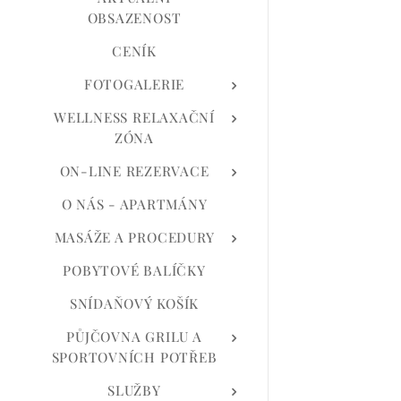
OBSAZENOST
CENÍK
FOTOGALERIE
WELLNESS RELAXAČNÍ
ZÓNA
ON-LINE REZERVACE
O NÁS - APARTMÁNY
MASÁŽE A PROCEDURY
POBYTOVÉ BALÍČKY
SNÍDAŇOVÝ KOŠÍK
PŮJČOVNA GRILU A
SPORTOVNÍCH POTŘEB
SLUŽBY