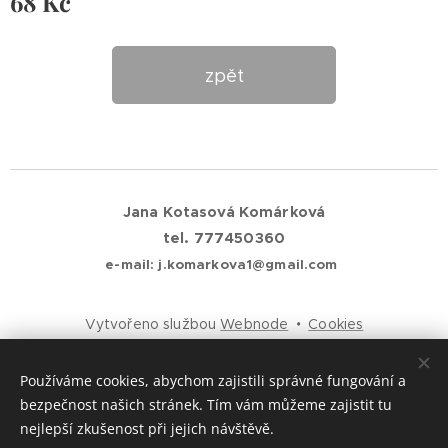
68
Kč
zpět
Jana Kotasová Komárková
tel. 777450360
e-mail: j.komarkova1@gmail.com
Vytvořeno službou
Webnode
Cookies
Jazyky
Používáme cookies, abychom zajistili správné fungování a
Čeština
English
bezpečnost našich stránek. Tím vám můžeme zajistit tu
nejlepší zkušenost při jejich návštěvě.