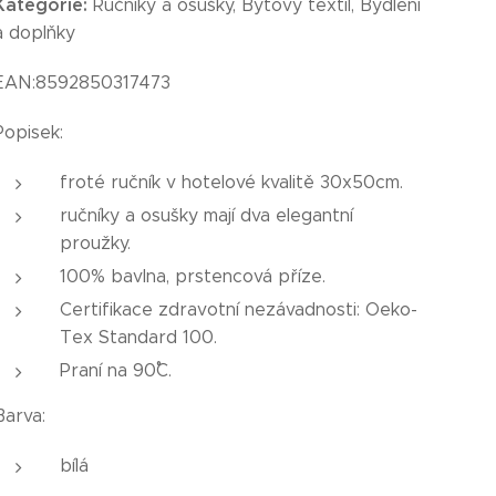
Kategorie:
Ručníky a osušky, Bytový textil, Bydlení
a doplňky
EAN:8592850317473
Popisek:
froté ručník v hotelové kvalitě 30x50cm.
ručníky a osušky mají dva elegantní
proužky.
100% bavlna, prstencová příze.
Certifikace zdravotní nezávadnosti: Oeko-
Tex Standard 100.
Praní na 90˚C.
Barva:
bílá