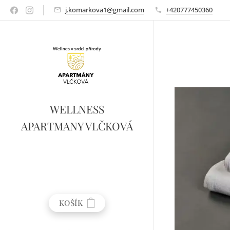
j.komarkova1@gmail.com
+420777450360
WELLNESS
APARTMANY VLČKOVÁ
KOŠÍK