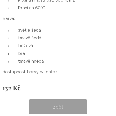
Plošná hmostnost: 500 g/m2
Praní na 60°C
Barva:
světle šedá
tmavě šedá
béžová
bílá
tmavě hnědá
dostupnost barvy na dotaz
132
Kč
zpět