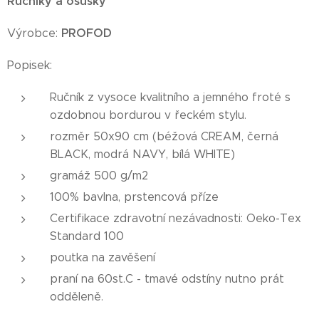
Ručníky a osušky
PROFOD
Výrobce:
Popisek:
Ručník z vysoce kvalitního a jemného froté s
ozdobnou bordurou v řeckém stylu.
rozměr 50x90 cm (béžová CREAM, černá
BLACK, modrá NAVY, bílá WHITE)
gramáž 500 g/m2
100% bavlna, prstencová příze
Certifikace zdravotní nezávadnosti: Oeko-Tex
Standard 100
poutka na zavěšení
praní na 60st.C - tmavé odstíny nutno prát
odděleně.