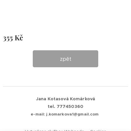
355
Kč
zpět
Jana Kotasová Komárková
tel. 777450360
e-mail: j.komarkova1@gmail.com