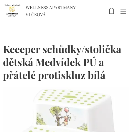
WELLNESS APARTMANY
VLČKOVÁ
Keeeper schůdky/stolička
dětská Medvídek PÚ a
přátelé protiskluz bílá