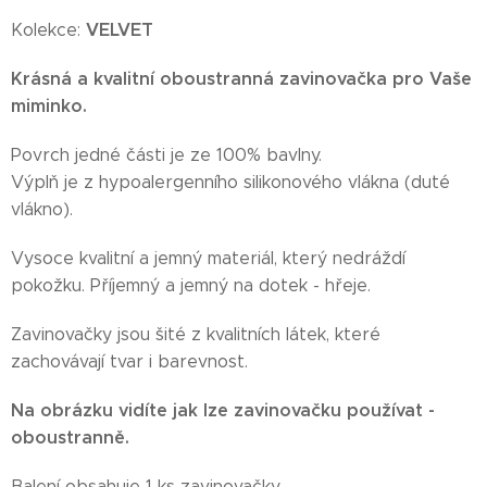
VELVET
Kolekce:
Krásná a kvalitní oboustranná zavinovačka pro Vaše
miminko.
Povrch jedné části je ze 100% bavlny.
Výplň je z hypoalergenního silikonového vlákna (duté
vlákno).
Vysoce kvalitní a jemný materiál, který nedráždí
pokožku. Příjemný a jemný na dotek - hřeje.
Zavinovačky jsou šité z kvalitních látek, které
zachovávají tvar i barevnost.
Na obrázku vidíte jak lze zavinovačku používat -
oboustranně.
Balení obsahuje 1 ks zavinovačky.