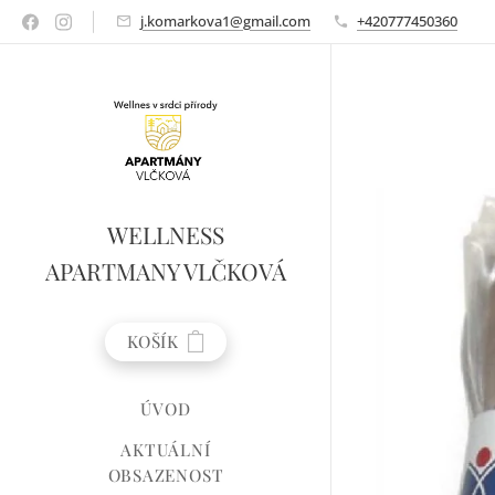
j.komarkova1@gmail.com
+420777450360
WELLNESS
APARTMANY VLČKOVÁ
KOŠÍK
ÚVOD
AKTUÁLNÍ
OBSAZENOST