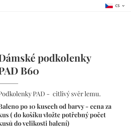
CS
Dámské podkolenky
PAD B60
Podkolenky PAD - citlivý svěr lemu.
Baleno po 10 kusech od barvy - cena za
kus ( do košíku vložte potřebný počet
kusů do velikosti balení)