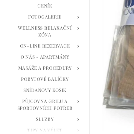
CENÍK
FOTOGALERIE
WELLNESS RELAXAČNÍ
ZÓNA
ON-LINE REZERVACE
O NÁS - APARTMÁNY
MASÁŽE A PROCEDURY
POBYTOVÉ BALÍČKY
SNÍDAŇOVÝ KOŠÍK
PŮJČOVNA GRILU A
SPORTOVNÍCH POTŘEB
SLUŽBY
TIPY NA VÝLET