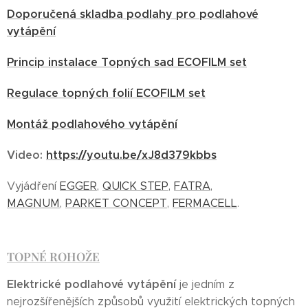
Doporučená skladba podlahy pro podlahové
vytápění
Princip instalace Topných sad ECOFILM set
Regulace topných folií ECOFILM set
Montáž podlahového vytápění
Video:
https://youtu.be/xJ8d379kbbs
Vyjádření
EGGER
,
QUICK STEP
,
FATRA
,
MAGNUM
,
PARKET CONCEPT
,
FERMACELL
.
TOPNÉ ROHOŽE
Elektrické podlahové vytápění
je jedním z
nejrozšířenějších způsobů využití elektrických topných