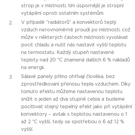
strop je v místnosti, tím úspornější je stropní
vytápění oproti ostatním systémům.
V případě "radiátorů" a konvektorů teplý
vzduch nerovnoměrně proudí po místnosti, což
může v některých částech místnosti vyvolávat
pocit chladu a nutit nás nastavit vyšší teplotu
na termostatu. Každý stupeň nastavené
teploty nad 20 °C znamená dalších 6 % nákladů
na energii.
Sálavé panely přímo ohřívají člověka, bez
zprostředkovaní přenosu tepla vzduchem. Díky
tomuto efektu můžeme nastavenou teplotu
snížit o jeden až dva stupně celsia a budeme
pociťovat stejný tepelný efekt jako při vytápění
konvektory – avšak s teplotou nastavenou o 1
až 2 °C vyšší, tedy se spotřebou o 6 až 12 %
vyšší.