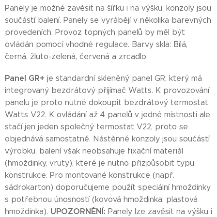
Panely je možné zavěsit na šířku i na výšku, konzoly jsou
součástí balení. Panely se vyrábějí v několika barevných
provedeních. Provoz topných panelů by měl být
ovládán pomocí vhodné regulace. Barvy skla: Bílá,
černá, žluto-zelená, červená a zrcadlo.
Panel GR+
je standardní skleněný panel GR, který má
integrovaný bezdrátový přijímač Watts. K provozování
panelu je proto nutné dokoupit bezdrátový termostat
Watts V22. K ovládání až 4 panelů v jedné místnosti ale
stačí jen jeden společný termostat V22, proto se
objednává samostatně. Nástěnné konzoly jsou součástí
výrobku, balení však neobsahuje fixační materiál
(hmoždinky, vruty), které je nutno přizpůsobit typu
konstrukce. Pro montované konstrukce (např.
sádrokarton) doporučujeme použít speciální hmoždinky
s potřebnou únosností (kovová hmoždinka; plastová
UPOZORNĚNÍ:
hmoždinka).
Panely lze zavěsit na výšku i