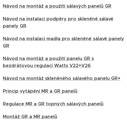
Návod na montáž a použití sálavých panelů GR
Návod na instalaci podpěry pro skleněné sálavé
panely GR
Návod na instalaci madla pro skleněné sálavé panely
GR
Návod na montáž a použití panelu GR s
bezdrátovou regulací Watts V22+V26
Návod na montáž skleněného sálavého panelu GR+
Princip vytápění MR a GR panelů
Regulace MR a GR topných sálavých panelů
Montáž GR a MR panelů