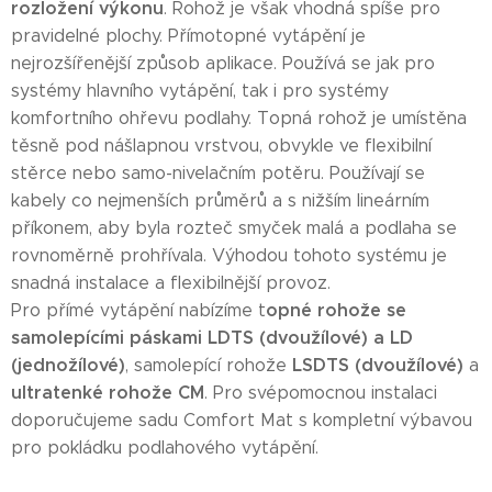
rozložení výkonu
. Rohož je však vhodná spíše pro
pravidelné plochy. Přímotopné vytápění je
nejrozšířenější způsob aplikace. Používá se jak pro
systémy hlavního vytápění, tak i pro systémy
komfortního ohřevu podlahy. Topná rohož je umístěna
těsně pod nášlapnou vrstvou, obvykle ve flexibilní
stěrce nebo samo-nivelačním potěru. Používají se
kabely co nejmenších průměrů a s nižším lineárním
příkonem, aby byla rozteč smyček malá a podlaha se
rovnoměrně prohřívala. Výhodou tohoto systému je
snadná instalace a flexibilnější provoz.
opné rohože se
Pro přímé vytápění nabízíme t
samolepícími páskami LDTS (dvoužílové) a LD
(jednožílové)
LSDTS (dvoužílové)
, samolepící rohože
a
ultratenké rohože CM
. Pro svépomocnou instalaci
doporučujeme sadu Comfort Mat s kompletní výbavou
pro pokládku podlahového vytápění.