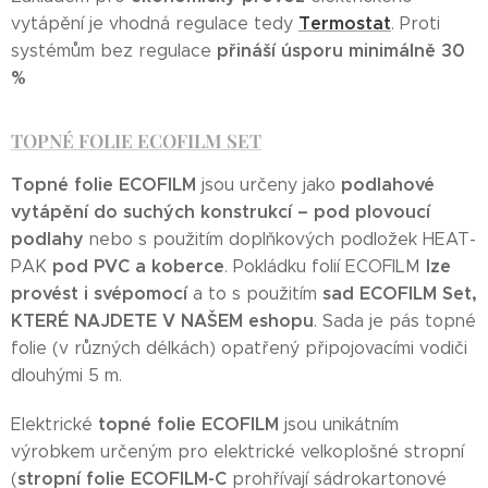
Termostat
vytápění je vhodná regulace tedy
. Proti
přináší úsporu minimálně 30
systémům bez regulace
%
TOPNÉ FOLIE ECOFILM SET
Topné folie ECOFILM
podlahové
jsou určeny jako
vytápění do suchých konstrukcí – pod plovoucí
podlahy
nebo s použitím doplňkových podložek HEAT-
pod PVC a koberce
lze
PAK
. Pokládku folií ECOFILM
provést i svépomocí
sad ECOFILM Set,
a to s použitím
KTERÉ NAJDETE V NAŠEM eshopu
. Sada je pás topné
folie (v různých délkách) opatřený připojovacími vodiči
dlouhými 5 m.
topné folie ECOFILM
Elektrické
jsou unikátním
výrobkem určeným pro elektrické velkoplošné stropní
stropní folie ECOFILM-C
(
prohřívají sádrokartonové