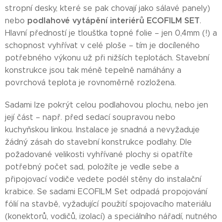
stropní desky, které se pak chovají jako sálavé panely)
podlahové vytápění interiérů ECOFILM SET
nebo
.
Hlavní předností je tloušťka topné folie – jen 0,4mm (!) a
schopnost vyhřívat v celé ploše – tím je docíleného
potřebného výkonu už při nižších teplotách. Stavební
konstrukce jsou tak méně tepelně namáhány a
povrchová teplota je rovnoměrně rozložena.
Sadami lze pokrýt celou podlahovou plochu, nebo jen
její část – např. před sedací soupravou nebo
kuchyňskou linkou. Instalace je snadná a nevyžaduje
žádný zásah do stavební konstrukce podlahy. Dle
požadované velikosti vyhřívané plochy si opatříte
potřebný počet sad, položíte je vedle sebe a
připojovací vodiče vedete podél stěny do instalační
krabice. Se sadami ECOFILM Set odpadá propojování
fólií na stavbě, vyžadující použití spojovacího materiálu
(konektorů, vodičů, izolací) a speciálního nářadí, nutného