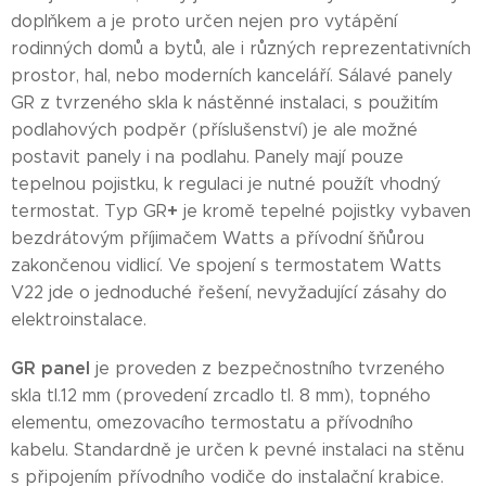
doplňkem a je proto určen nejen pro vytápění
rodinných domů a bytů, ale i různých reprezentativních
prostor, hal, nebo moderních kanceláří. Sálavé panely
GR z tvrzeného skla k nástěnné instalaci, s použitím
podlahových podpěr (příslušenství) je ale možné
postavit panely i na podlahu. Panely mají pouze
tepelnou pojistku, k regulaci je nutné použít vhodný
+
termostat. Typ GR
je kromě tepelné pojistky vybaven
bezdrátovým příjimačem Watts a přívodní šňůrou
zakončenou vidlicí. Ve spojení s termostatem Watts
V22 jde o jednoduché řešení, nevyžadující zásahy do
elektroinstalace.
GR panel
je proveden z bezpečnostního tvrzeného
skla tl.12 mm (provedení zrcadlo tl. 8 mm), topného
elementu, omezovacího termostatu a přívodního
kabelu. Standardně je určen k pevné instalaci na stěnu
s připojením přívodního vodiče do instalační krabice.