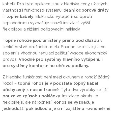
kabelů. Pro tyto aplikace jsou z hlediska ceny, užitných
odporové dráty
vlastností i funkčnosti systému ideální
= topné kabely
. Elektrické vytápění se oproti
teplovodnímu vyznačuje snazší instalací, vyšší
flexibilitou a nižšími pořizovacími náklady.
Topné rohože jsou umístěny přímo pod dlažbu
v
tenké vrstvě pružného tmelu. Snadno se instalují a ve
spojení s vhodnou regulací zajišťují vysoce ekonomický
Vhodné pro systémy hlavního vytápění, i
provoz.
pro systémy komfortního ohřevu podlahy.
Z hlediska funkčnosti není mezi okruhem a rohoží žádný
topná rohož je v podstatě topný kabel
rozdíl –
přichycený k nosné tkanině
liší
. Tyto dva výrobky se
pouze ve způsobu pokládky
. Instalace okruhu je
Rohož se vyznačuje
flexibilnější, ale náročnější.
jednodušší pokládkou a je u ní zajištěno rovnoměrné