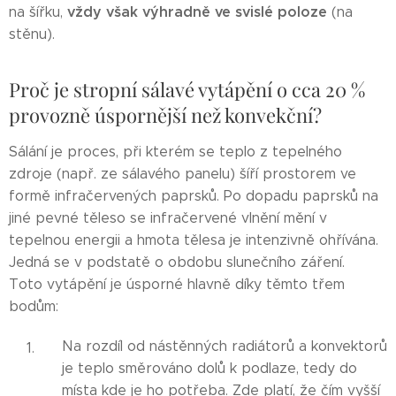
vždy však výhradně ve svislé poloze
na šířku,
(na
stěnu).
Proč je stropní sálavé vytápění o cca 20 %
provozně úspornější než konvekční?
Sálání je proces, při kterém se teplo z tepelného
zdroje (např. ze sálavého panelu) šíří prostorem ve
formě infračervených paprsků. Po dopadu paprsků na
jiné pevné těleso se infračervené vlnění mění v
tepelnou energii a hmota tělesa je intenzivně ohřívána.
Jedná se v podstatě o obdobu slunečního záření.
Toto vytápění je úsporné hlavně díky těmto třem
bodům:
Na rozdíl od nástěnných radiátorů a konvektorů
je teplo směrováno dolů k podlaze, tedy do
místa kde je ho potřeba. Zde platí, že čím vyšší