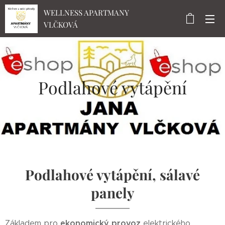
WELLNESS APARTMANY
VLČKOVÁ
Podlahové vytápění
Podlahové vytápění, sálavé
panely
ekonomický provoz
Základem pro
elektrického