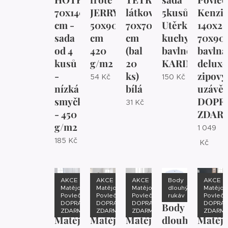
70x140
JERRY
látková
5kusů
Kenzi
cm -
50x90/100
70x70
Utěrka
140x20
sada
cm
cm
kuchyňská
70x90
od 4
420
(bal
bavlněná
bavlna
kusů
g/m2
20
KARIN
deluxe
-
ks)
zipový
54
Kč
150
Kč
nízká
bílá
uzávěr
smyčka
DOPR
31
Kč
- 450
ZDAR
g/m2
1 049
185
Kč
Kč
AKCE
AKCE
AKCE
Body
AKCE
Matějovský
Matějovský
Matějovský
dlouhý
Matějov
Povlečení
Povlečení
Povlečení
rukáv
Povleče
DOPRAVA
DOPRAVA
DOPRAVA
DOPRA
AKCE
AKCE
AKCE
Body
AKCE
ZDARMA
ZDARMA
ZDARMA
ZDARM
Matějovský
Matějovský
Matějovský
dlouhý
Matěj