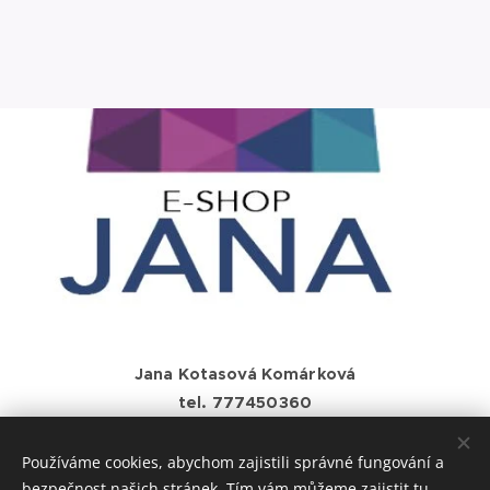
Jana Kotasová Komárková
tel. 777450360
e-mail: j.komarkova1@gmail.com
Používáme cookies, abychom zajistili správné fungování a
bezpečnost našich stránek. Tím vám můžeme zajistit tu