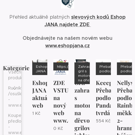
slevových kodů Eshop
Přehled aktuálně platných
JANA najdete ZDE
Objednávejte na našem novém webu
www.eshopjana.cz
Kategorie
Eshop
https://www.eshopjana.cz/
Zahradní
Přebalovací
Přebalo
JANA
gril s
podložka
podlož
Všechny
motorem
produkty
na dřevo
Eshop
ZDE
Gril
Keeeper
Nellys
Ručníky
JANA
VSTUPTE
zahradní
Přebalovací
Přebal
/osušky
aktuální
na
s
podložka
podlož
-
web
nový
motorem
Panda
Rainb
www.eshopjana.cz
web
na
tvrdá
měkká
1
Kč
Koupelnové
www.eshopjana.cz
dřevo,
2-
554
Kč
předložky
grilovací
hrann
-
0
Kč
www.eshopjana.cz