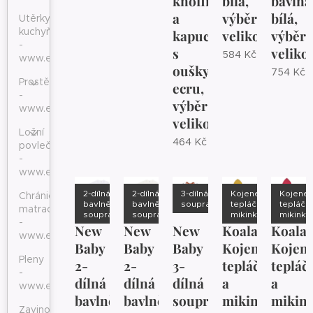
knoflíčky
bílá,
bavlna
a
výběr
bílá,
Utěrky
kuchyňské
kapucí
velikosti
výběr
-
s
velikos
584
Kč
www.eshopjana.cz
oušky
754
Kč
Prostěradla
ecru,
-
výběr
www.eshopjana.cz
velikosti
Ložní
464
Kč
povlečení
-
www.eshopjana.cz
2-dílná
2-dílná
3-dílná
Kojenecké
Kojene
Chránič
bavlněná
bavlněná
souprava
tepláčky a
tepláčk
matrace
souprava
souprava
mikinka
mikinka
-
New
New
New
Koala
Koala
www.eshopjana.cz
Baby
Baby
Baby
Kojenecké
Kojen
Pleny
2-
2-
3-
tepláčky
tepláč
-
dílná
dílná
dílná
a
a
www.eshopjana.cz
bavlněná
bavlněná
souprava
mikinka
mikin
Zavinovačky