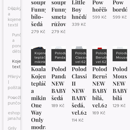
souprava
souprava
Little
Pow
Pow
Funny
Funny
Boy
hořčicová
bordó
Dětský
a
bílo-
smetanovo-
hnědá
599
Kč
599
Kč
kojenecký
šedá
růžová
339
Kč
textil
279
Kč
279
Kč
Punčocháče
a
ponožky
dětské
Kojenecké
Polodupačky
Polodupačky
Polodupačky
Polodu
tepláčky a
Panda
Classic II
Beruška
Mouse
Kojenecký
mikinka
vel.62
vel.62
textil
Koala
Polodupačky
Polodupačky
Polodupačky
Polod
Kojenecké
Panda
Classic
Beruška
Mouse
Přikrývky
|
tepláčky
NEW
II
NEW
NEW
polštáře
a
BABY,
NEW
BABY,
BABY,
mikinka
šedá
BABY,
bílá,
bílá
Ponožky,
punčochy
One
šedá,
vel.62
189
Kč
129
Kč
Way
vel.62
eshop-
169
Kč
jana.harmonelo.shop
Only
114
Kč
modrá
Grily