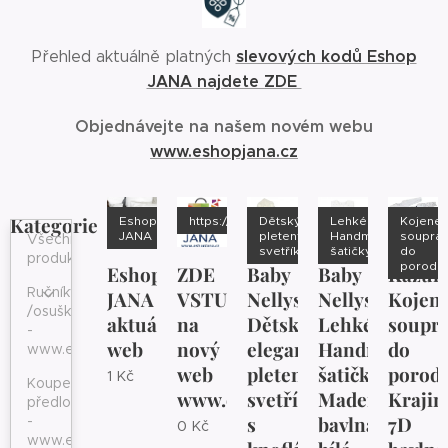
slevových kodů Eshop
Přehled aktuálně platných
JANA najdete ZDE
Objednávejte na našem novém webu
www.eshopjana.cz
Kategorie
Eshop
https://www.eshopjana.cz/
Dětský
Lehké
Kojene
JANA
pletený
Handmade
soupra
Všechny
svetřík
šatičky
do
produkty
porodn
Eshop
ZDE
Baby
Baby
Kazu
Ručníky
JANA
VSTUPTE
Nellys
Nellys
Kojen
/osušky
aktuální
na
Dětský
Lehké
soupr
-
web
nový
elegantní
Handmade
do
www.eshopjana.cz
web
pletený
šatičky
porodn
1
Kč
Koupelnové
www.eshopjana.cz
svetřík
Madeira
Krajin
předložky
s
bavlna
7D
-
0
Kč
www.eshopjana.cz