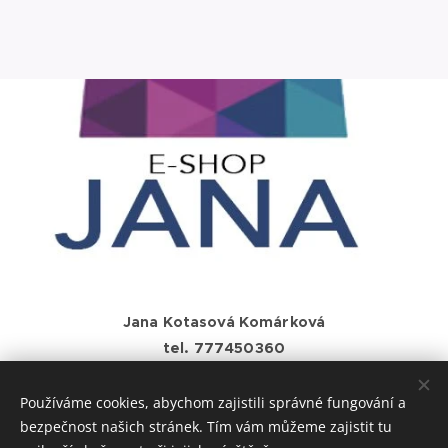
Jana Kotasová Komárková
tel. 777450360
e-mail: j.komarkova1@gmail.com
Používáme cookies, abychom zajistili správné fungování a
bezpečnost našich stránek. Tím vám můžeme zajistit tu
Vytvořeno službou
Webnode
Cookies