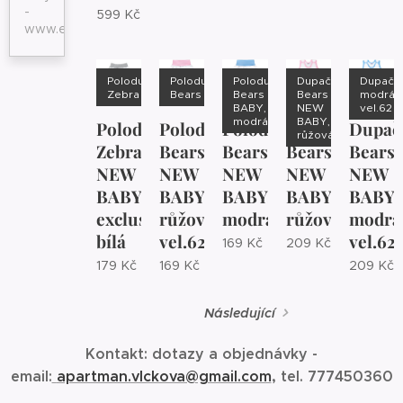
-
599
Kč
www.eshopjana.cz
Polodupačky
Polodupačky
Polodupačky
Dupačky
Dupačk
Zebra
Bears vel.62
Bears NEW
Bears
modrá,
BABY,
NEW
vel.62
modrá
BABY,
Polodupačky
Polodupačky
Polodupačky
Dupačky
Dupač
růžová
Zebra
Bears
Bears
Bears
Bears
NEW
NEW
NEW
NEW
NEW
BABY,
BABY,
BABY,
BABY,
BABY,
exclusive,
růžová,
modrá
růžová
modrá
bílá
vel.62
vel.62
169
Kč
209
Kč
179
Kč
169
Kč
209
Kč
Následující
Kontakt: dotazy a objednávky -
email:
apartman.vlckova@gmail.com
, tel. 777450360