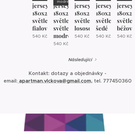
modré
jersey
jersey
jersey
jersey
jersey
180x200
180x200
180x200
180x200
180x2
světle
světle
světle
světle
světle
fialova
světle
lososové
šedé
béžov
modré
540
Kč
540
Kč
540
Kč
540
Kč
540
Kč
Následující
Kontakt: dotazy a objednávky -
email:
apartman.vlckova@gmail.com
, tel. 777450360