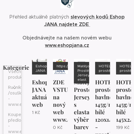
slevových kodů Eshop
Přehled aktuálně platných
JANA najdete ZDE
Objednávejte na našem novém webu
www.eshopjana.cz
Kategorie
Eshop
https://www.eshopjana.cz/
Matějovský
HOTEL
HOTEL
JANA
Prostěradlo
prostěradlo
prostěr
Všechny
Jersey s
produkty
elast.
Eshop
ZDE
Matějovský
HOTEL
HOTE
Ručníky
JANA
VSTUPTE
Prostěradlo
prostěradlo
prostě
/osušky
aktuální
na
Jersey
bavlněné
bavlně
-
web
nový
s
145g/m2
145g/
www.eshopjana.cz
web
elastanem
bílé
bílé
1
Kč
Koupelnové
www.eshopjana.cz
výběr
120x140cm
145x2
předložky
barev
-
-
0
Kč
199
Kč
www.eshopjana.cz